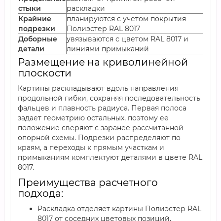
стыки
раскладки
Крайние
планируются с учетом покрытия
подрезки
Полиэстер RAL 8017
Доборные
увязываются с цветом RAL 8017 и
детали
линиями примыканий
Размещение на криволинейной
плоскости
Картины раскладывают вдоль направления
продольной гибки, сохраняя последовательность
фальцев и плавность радиуса. Первая полоса
задает геометрию остальных, поэтому ее
положение сверяют с заранее рассчитанной
опорной схемы. Подрезки распределяют по
краям, а переходы к прямым участкам и
примыканиям комплектуют деталями в цвете RAL
8017.
Преимущества расчетного
подхода:
Раскладка отделяет картины Полиэстер RAL
8017 от соседних цветовых позиций.