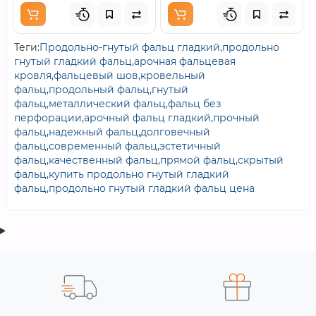
Теги:
Продольно-гнутый фальц гладкий
,
продольно
гнутый гладкий фальц
,
арочная фальцевая
кровля
,
фальцевый шов
,
кровельный
фальц
,
продольный фальц
,
гнутый
фальц
,
металлический фальц
,
фальц без
перфорации
,
арочный фальц гладкий
,
прочный
фальц
,
надежный фальц
,
долговечный
фальц
,
современный фальц
,
эстетичный
фальц
,
качественный фальц
,
прямой фальц
,
скрытый
фальц
,
купить продольно гнутый гладкий
фальц
,
продольно гнутый гладкий фальц цена