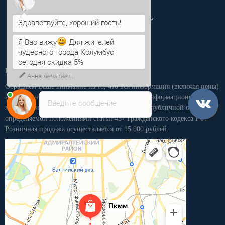
Личный кабинет
Я Вас вижу
Для жителей
чудесного города Колумбус
сегодня скидка 5%
Производственная компания «ПКММ»
Анна
печатает...
Обращаем Ваше внимание на то, что вся информация (включая цены)
на этом интернет-сайте носит исключительно информационный
Введите сообщение
характер, и ни при каких условиях не является публичной офертой,
определяемой положениями статьи 437 Гражданского кодекса РФ.
Розничная продажа осуществляется от 15 000 рублей.