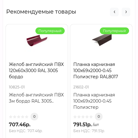
Рекомендуемые товары
Популярный
Популярный
Желоб английский ПВХ
Планка карнизная
120х60х3000 RAL 3005
100х69х2000-0.45
бордо
Полиэстер RAL8017
10825-01
21602-01
Желоб английский ПВХ
Планка карнизная
3м бордо RAL 3005..
100х69х2000-0.45
Полиэстер
RAL8017Планка
0
0
карнизная формата
707.46р.
791.51р.
/шт
100х69х2000 с толщи..
Без НДС: 707.46р.
Без НДС: 791.51р.