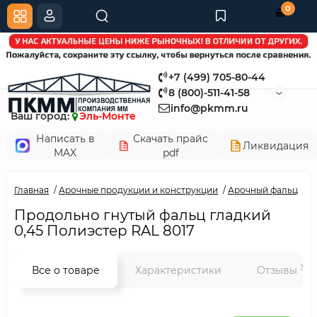
0
+7 (499) 705-80-44
8 (800)-511-41-58
info@pkmm.ru
Ваш город:
Эль-Монте
Написать в
Скачать прайс
Ликвидация
MAX
pdf
Главная
Арочные продукции и конструкции
Арочный фальц
П
Продольно гнутый фальц гладкий
0,45 Полиэстер RAL 8017
3
Все о товаре
Характеристики
Отзывы