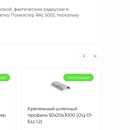
рокой, фактическим радиусом и
елку Полиэстер RAL 5002, поскольку
ный
Популярный
Крепежный шляпный
Перфор
тер
профиль 50х20х3000 (ОЦ-01-
ПП30 30
БЦ-1.2)
мм, оци