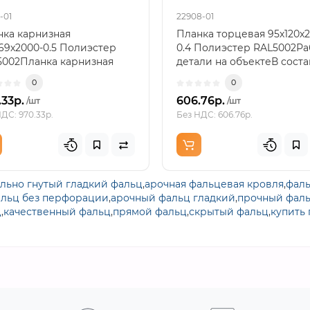
-01
22908-01
нка карнизная
Планка торцевая 95х120х2
69х2000-0.5 Полиэстер
0.4 Полиэстер RAL5002Ра
5002Планка карнизная
детали на объектеВ соста
ата 100х69х2000 с
кровельной компле..
0
0
ин..
.33р.
606.76р.
/шт
/шт
ДС: 970.33р.
Без НДС: 606.76р.
льно гнутый гладкий фальц
,
арочная фальцевая кровля
,
фал
льц без перфорации
,
арочный фальц гладкий
,
прочный фал
ц
,
качественный фальц
,
прямой фальц
,
скрытый фальц
,
купить