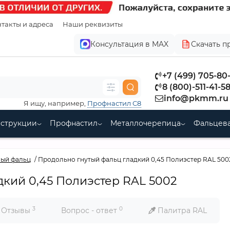
такты и адреса
Наши реквизиты
Консультация в MAX
Скачать п
+7 (499) 705-80
8 (800)-511-41-5
info@pkmm.ru
Я ищу, например,
Профнастил С8
нструкции
Профнастил
Металлочерепица
Фальцева
ый фальц
Продольно гнутый фальц гладкий 0,45 Полиэстер RAL 500
дкий 0,45 Полиэстер RAL 5002
3
0
Отзывы
Вопрос - ответ
Палитра RAL