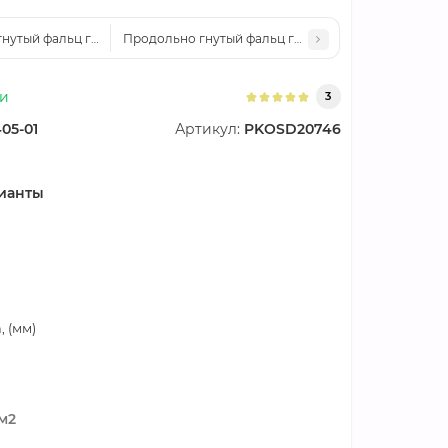
нутый фальц гладкий 0,45 Полиэстер RAL 3020
Продольно гнутый фальц гладкий 0,45 Полиэстер 
ии
3
05-01
Артикул:
PKOSD20746
ианты
 (мм)
/м2