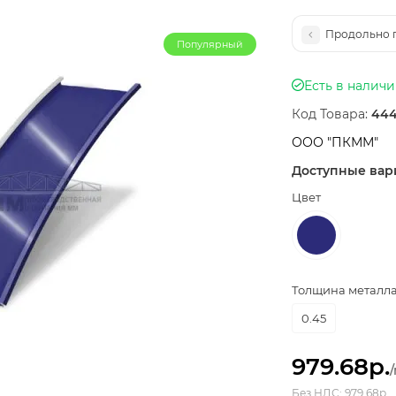
Продольно г
Популярный
Есть в налич
Код Товара:
444
ООО "ПКММ"
Доступные вар
Цвет
Толщина металла,
0.45
979.68р.
Без НДС: 979.68р.