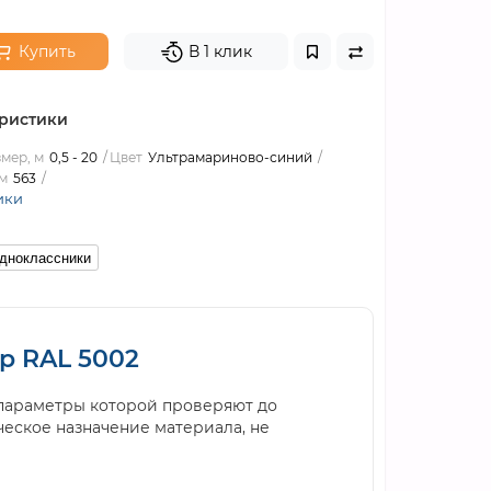
Купить
В 1 клик
ристики
мер, м
0,5 - 20
Цвет
Ультрамариново-синий
м
563
ики
дноклассники
р RAL 5002
 параметры которой проверяют до
ческое назначение материала, не