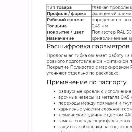
Тип товара
гладкая продольн
Профиль / форма
фальцевый элемен
Рабочий формат
определяется по 
Толщина
0,45 мм
Покрытие / цвет
Полиэстер RAL 50
Назначение
криволинейные кр
Расшифровка параметров
Продольная гибка означает работу на
ровного подготовленной монтажной по
Покрытие Полиэстер с маркировкой R
уточняют отдельно по раскладке.
Применение по паспорту:
радиусные кровли с исполнение
арочные навесы из металла 0,45 
переходы между прямыми и гнут
карнизные участки сложной гео
технические здания с цветом RAL
замена совпадающих фальцевых 
защитные оболочки на подготов