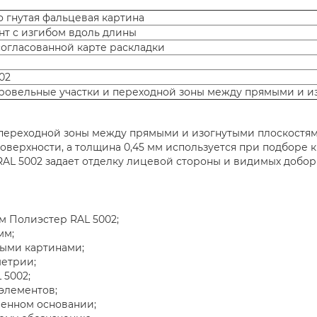
о гнутая фальцевая картина
т с изгибом вдоль длины
согласованной карте раскладки
02
овельные участки и переходной зоны между прямыми и и
 переходной зоны между прямыми и изогнутыми плоскостям
верхности, а толщина 0,45 мм используется при подборе 
AL 5002 задает отделку лицевой стороны и видимых добор
м Полиэстер RAL 5002;
мм;
ыми картинами;
метрии;
 5002;
элементов;
ленном основании;