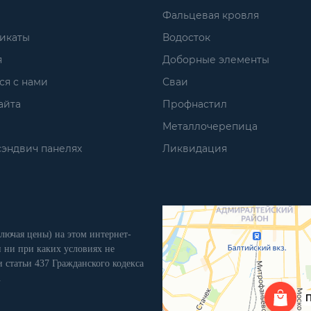
Фальцевая кровля
икаты
Водосток
я
Доборные элементы
ся с нами
Сваи
айта
Профнастил
Металлочерепица
сэндвич панелях
Ликвидация
лючая цены) на этом интернет-
 ни при каких условиях не
 статьи 437 Гражданского кодекса
.