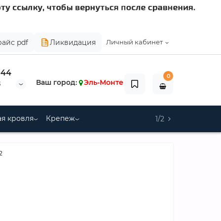
райс pdf
Ликвидация
Личный кабинет
-44
0
Ваш город:
Эль-Монте
8
я кровля
Крепеж
1/2
2