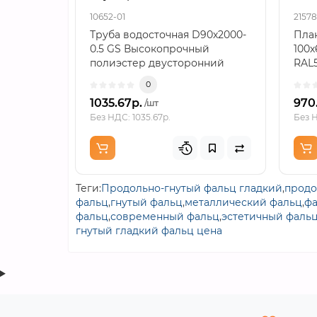
10652-01
21578
Труба водосточная D90х2000-
Пла
0.5 GS Высокопрочный
100х
полиэстер двусторонний
RAL
RAL9010..
форм
0
толщ
1035.67р.
970
/шт
Без НДС: 1035.67р.
Без Н
Теги:
Продольно-гнутый фальц гладкий
,
продо
фальц
,
гнутый фальц
,
металлический фальц
,
фа
фальц
,
современный фальц
,
эстетичный фаль
гнутый гладкий фальц цена