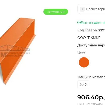
Планка торц
Популярный
Есть в налич
Код Товара:
229
ООО "ПКММ"
Доступные вар
Цвет
Толщина металла,
0.45
906.40р.
Без НДС: 906.40р.