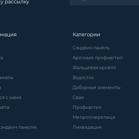
у рассылку
мация
Категории
Сэндвич панель
ка
Арочный профнастил
Фальцевая кровля
икаты
Водосток
я
Доборные элементы
ся с нами
Сваи
айта
Профнастил
Металлочерепица
сэндвич панелях
Ликвидация