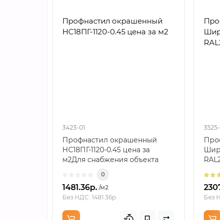
Профнастил окрашенный
Про
НС18ПГ-1120-0.45 цена за м2
Шир
RAL
3423-01
3525-
Профнастил окрашенный
Про
НС18ПГ-1120-0.45 цена за
Шир
м2Для снабжения объекта
RAL
товар фиксируют полным н..
пре
0
мета
1481.36р.
230
/м2
Без НДС: 1481.36р.
Без Н