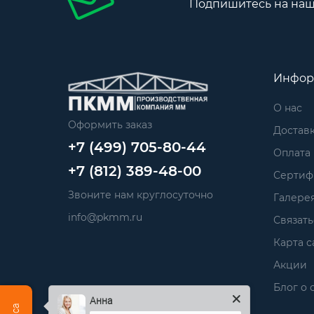
Подпишитесь на наш
Инфор
О нас
Оформить заказ
Достав
+7 (499) 705-80-44
Оплата
+7 (812) 389-48-00
Сертиф
Звоните нам круглосуточно
Галере
info@pkmm.ru
Связать
Карта с
Акции
Блог о 
Анна