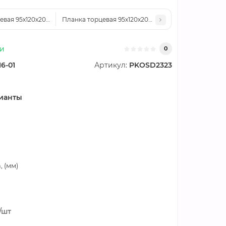
евая 95х120х2000-0.45 Полиэстер RAL1035
Планка торцевая 95х120х2000-0.45 Полиэстер RAL
ии
0
16-01
Артикул:
PKOSD2323
ианты
 (мм)
/шт