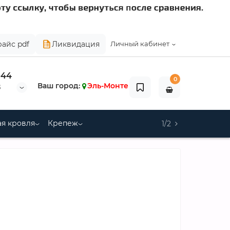
райс pdf
Ликвидация
Личный кабинет
-44
0
Ваш город:
Эль-Монте
8
я кровля
Крепеж
1/2