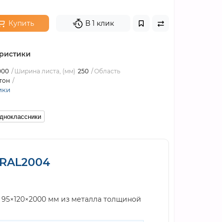
Купить
В 1 клик
ристики
000
Ширина листа, (мм)
250
Область
тон
ики
дноклассники
 RAL2004
 95×120×2000 мм из металла толщиной