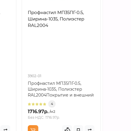
,
Профнастил МП35ПГ-0.5,
Профнас
Ширина-1035, Полиэстер
Ширина-
RAL2004
RAL200
3902-01
3903-01
Профнастил МП35ПГ-0.5,
Профнас
Ширина-1035, Полиэстер
Ширина-
RAL2004Покрытие и внешний
RAL2004
ек..
видПолиэстер RAL2004 ..
значение
4
1716.97р.
2388.74
/м2
Без НДС: 1716.97р.
Без НДС: 