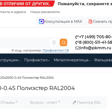
такты и адреса
Наши реквизиты
Консультация в MAX
Скачать п
+7 (499) 705-80
8 (800)-511-41-5
info@pkmm.ru
Я ищу, например,
Профнастил С8
нструкции
Профнастил
Металлочерепица
Фальцева
120х2000-0.45 Полиэстер RAL2004
0-0.45 Полиэстер RAL2004
0
0
Отзывы
Вопрос - ответ
Палитра RAL