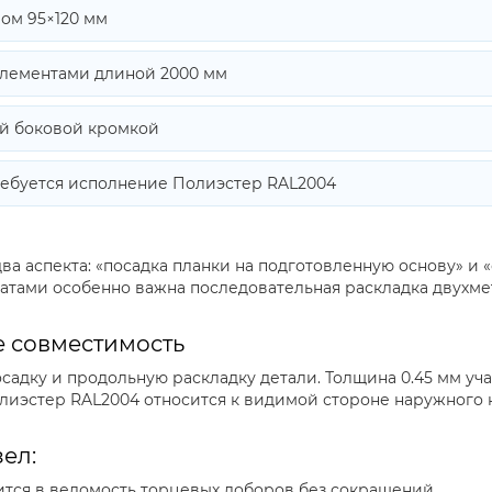
ом 95×120 мм
элементами длиной 2000 мм
ой боковой кромкой
ребуется исполнение Полиэстер RAL2004
ва аспекта: «посадка планки на подготовленную основу» и
катами особенно важна последовательная раскладка двухме
 совместимость
садку и продольную раскладку детали. Толщина 0.45 мм уч
лиэстер RAL2004 относится к видимой стороне наружного к
ел:
тся в ведомость торцевых доборов без сокращений.