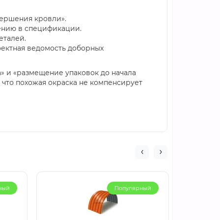
вершения кровли».
ению в спецификации.
еталей.
оектная ведомость доборных
а» и «размещение упаковок до начала
 что похожая окраска не компенсирует
ный
Популярный