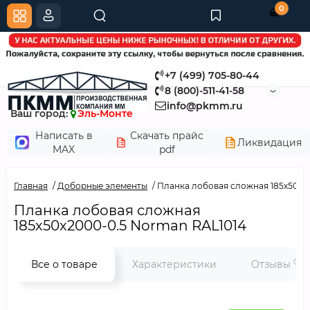
0
+7 (499) 705-80-44
8 (800)-511-41-58
info@pkmm.ru
Ваш город:
Эль-Монте
Написать в
Скачать прайс
Ликвидация
MAX
pdf
Главная
Доборные элементы
Планка лобовая сложная 185х50х2
Планка лобовая сложная
185х50х2000-0.5 Norman RAL1014
0
Все о товаре
Характеристики
Отзывы