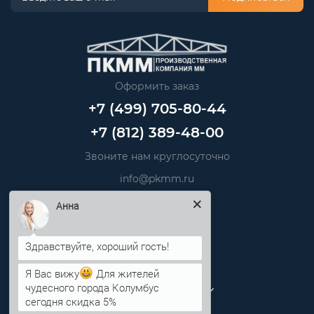
Оформить заказ
+7 (499) 705-80-44
+7 (812) 389-48-00
Звоните нам круглосуточно
info@pkmm.ru
Анна
Информация
Категории
Я Вас вижу
Для жителей
Личный кабинет
чудесного города Колумбус