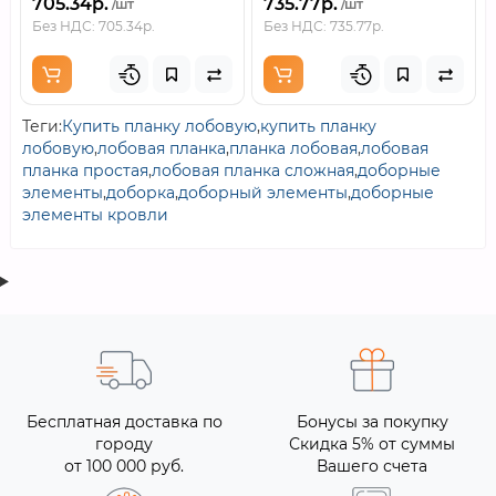
705.34р.
735.77р.
/шт
/шт
Без НДС: 705.34р.
Без НДС: 735.77р.
Теги:
Купить планку лобовую
,
купить планку
лобовую
,
лобовая планка
,
планка лобовая
,
лобовая
планка простая
,
лобовая планка сложная
,
доборные
элементы
,
доборка
,
доборный элементы
,
доборные
элементы кровли
Бесплатная доставка по
Бонусы за покупку
городу
Скидка 5% от суммы
от 100 000 руб.
Вашего счета