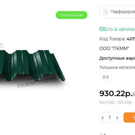
Перфорирова
Популярный
Есть в налич
Код Товара:
407
ООО "ПКММ"
Доступные вар
Толщина металла,
0.5
930.22р.
/
Без НДС: 930.22р.