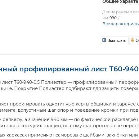
Общие характе
Длину режем в раз
мм
980
Все характерист
Вконтакте
О
ный профилированный лист Т60-940-
ист Т60-940-0,5 Полиэстер — профилированный перфори
олщине. Покрытие Полиэстер подбирают для защиты поверх
яет проектировать однотипные карты обшивки и заранее сч
лемента, допустимый шаг опор и поведение кромки при под
рельефу, а значение 940 мм — по фактической раскладке 
сительно соседних толщин, поэтому шаг прогонов не перен
ных каркасах применяют саморезы с шайбами, заклёпки ил