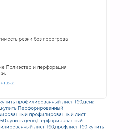
тимость резки без перегрева
тие Полиэстер и перфорация
ки.
онтажа.
купить профилированный лист Т60
,
цена
,
купить Перфорированный
ированный профилированный лист
60 купить цены
,
Перфорированный
илированный лист Т60
,
профлист Т60 купить