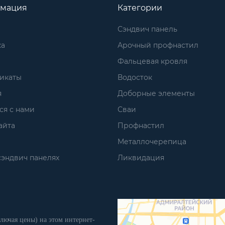
мация
Категории
Сэндвич панель
ка
Арочный профнастил
Фальцевая кровля
икаты
Водосток
я
Доборные элементы
ся с нами
Сваи
айта
Профнастил
Металлочерепица
сэндвич панелях
Ликвидация
лючая цены) на этом интернет-