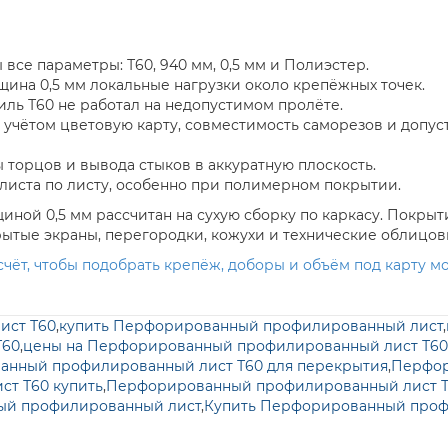
 все параметры: Т60, 940 мм, 0,5 мм и Полиэстер.
ина 0,5 мм локальные нагрузки около крепёжных точек.
иль Т60 не работал на недопустимом пролёте.
учётом цветовую карту, совместимость саморезов и допус
 торцов и вывода стыков в аккуратную плоскость.
 листа по листу, особенно при полимерном покрытии.
ной 0,5 мм рассчитан на сухую сборку по каркасу. Покры
ытые экраны, перегородки, кожухи и технические облицов
счёт, чтобы подобрать крепёж, доборы и объём под карту м
ист Т60
,
купить Перфорированный профилированный лист
,
Т60
,
цены на Перфорированный профилированный лист Т60
нный профилированный лист Т60 для перекрытия
,
Перфор
т Т60 купить
,
Перфорированный профилированный лист Т
ый профилированный лист
,
Купить Перфорированный проф