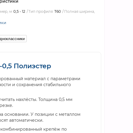
ристики
мер, м
0,5 - 12
Тип профиля
Т60
Полная ширина,
ики
дноклассники
0,5 Полиэстер
рованный материал с параметрами
ности и сохранения стабильного
итать нахлёсты. Толщина 0,5 мм
резке.
на основании. У позиции с металлом
осят автоматически.
и комбинированный крепёж по