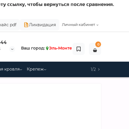
райс pdf
Ликвидация
Личный кабинет
-44
0
Ваш город:
Эль-Монте
8
я кровля
Крепеж
1/2