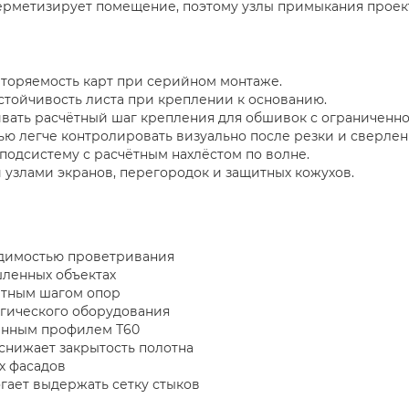
ерметизирует помещение, поэтому узлы примыкания проек
вторяемость карт при серийном монтаже.
устойчивость листа при креплении к основанию.
вать расчётный шаг крепления для обшивок с ограниченно
ю легче контролировать визуально после резки и сверлен
одсистему с расчётным нахлёстом по волне.
узлами экранов, перегородок и защитных кожухов.
одимостью проветривания
ленных объектах
ётным шагом опор
огического оборудования
енным профилем Т60
снижает закрытость полотна
х фасадов
гает выдержать сетку стыков