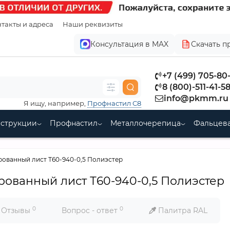
такты и адреса
Наши реквизиты
Консультация в MAX
Скачать п
+7 (499) 705-80
8 (800)-511-41-5
info@pkmm.ru
Я ищу, например,
Профнастил С8
нструкции
Профнастил
Металлочерепица
Фальцева
ванный лист Т60-940-0,5 Полиэстер
ванный лист Т60-940-0,5 Полиэстер
0
0
Отзывы
Вопрос - ответ
Палитра RAL