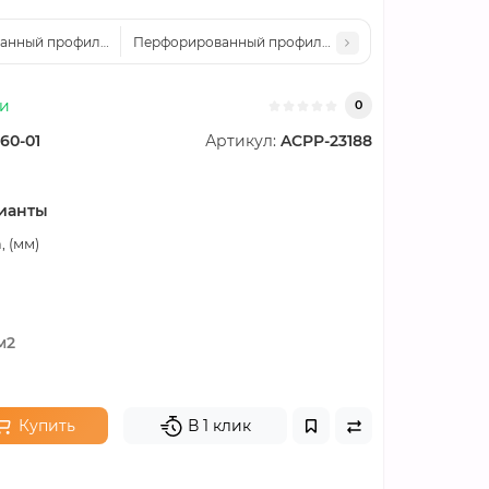
нный профилированный лист Т55-940-1,25 Алюцинковый
Перфорированный профилированный лист Т60-940
ии
0
60-01
Артикул:
ACPP-23188
ианты
 (мм)
м2
Купить
В 1 клик