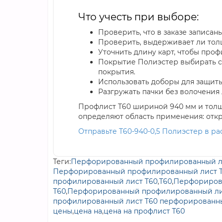
Что учесть при выборе:
Проверить, что в заказе записаны
Проверить, выдерживает ли толщ
Уточнить длину карт, чтобы проф
Покрытие Полиэстер выбирать с 
покрытия.
Использовать доборы для защиты
Разгружать пачки без волочения
Профлист Т60 шириной 940 мм и толщи
определяют область применения: откр
Отправьте Т60-940-0,5 Полиэстер в ра
Теги:
Перфорированный профилированный л
Перфорированный профилированный лист 
профилированный лист Т60
,
Т60
,
Перфорирова
Т60
,
Перфорированный профилированный лис
профилированный лист Т60 перфорированн
цены
,
цена на
,
цена на профлист Т60