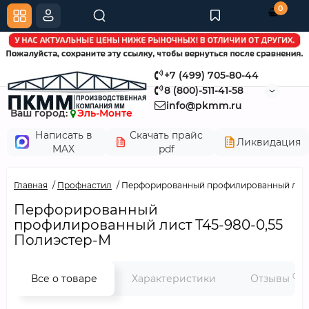
0
+7 (499) 705-80-44
8 (800)-511-41-58
info@pkmm.ru
Ваш город:
Эль-Монте
Написать в
Скачать прайс
Ликвидация
MAX
pdf
Главная
Профнастил
Перфорированный профилированный лист 
Перфорированный
профилированный лист Т45-980-0,55
Полиэстер-М
0
Все о товаре
Характеристики
Отзывы