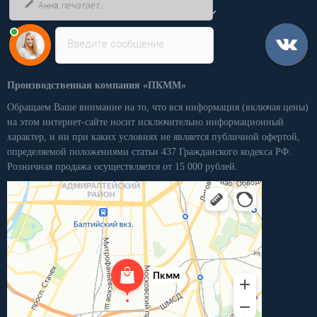
Анна
печатает...
Личный кабинет
Введите сообщение
Производственная компания «ПКММ»
Обращаем Ваше внимание на то, что вся информация (включая цены)
на этом интернет-сайте носит исключительно информационный
характер, и ни при каких условиях не является публичной офертой,
определяемой положениями статьи 437 Гражданского кодекса РФ.
Розничная продажа осуществляется от 15 000 рублей.