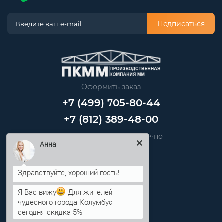
Подписаться
Оформить заказ
+7 (499) 705-80-44
+7 (812) 389-48-00
Звоните нам круглосуточно
Анна
info@pkmm.ru
Информация
Я Вас вижу
Для жителей
чудесного города Колумбус
Категории
сегодня скидка 5%