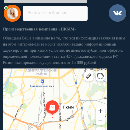
Введите сообщение
Производственная компания «ПКММ»
Обращаем Ваше внимание на то, что вся информация (включая цены)
на этом интернет-сайте носит исключительно информационный
характер, и ни при каких условиях не является публичной офертой,
определяемой положениями статьи 437 Гражданского кодекса РФ.
Розничная продажа осуществляется от 15 000 рублей.