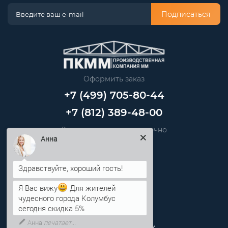
Подписаться
Оформить заказ
+7 (499) 705-80-44
+7 (812) 389-48-00
Звоните нам круглосуточно
info@pkmm.ru
Анна
Информация
Я Вас вижу
Для жителей
Категории
чудесного города Колумбус
сегодня скидка 5%
Личный кабинет