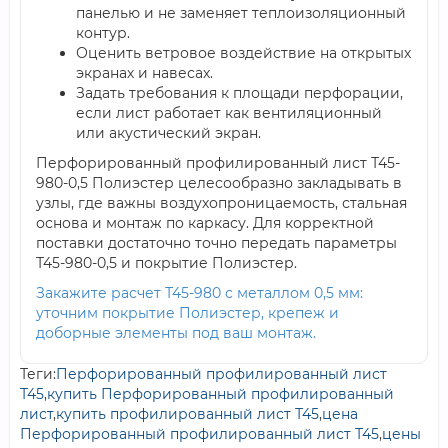
панелью и не заменяет теплоизоляционный
контур.
Оценить ветровое воздействие на открытых
экранах и навесах.
Задать требования к площади перфорации,
если лист работает как вентиляционный
или акустический экран.
Перфорированный профилированный лист Т45-
980-0,5 Полиэстер целесообразно закладывать в
узлы, где важны воздухопроницаемость, стальная
основа и монтаж по каркасу. Для корректной
поставки достаточно точно передать параметры
Т45-980-0,5 и покрытие Полиэстер.
Закажите расчет Т45-980 с металлом 0,5 мм:
уточним покрытие Полиэстер, крепеж и
доборные элементы под ваш монтаж.
Теги:
Перфорированный профилированный лист
Т45
,
купить Перфорированный профилированный
лист
,
купить профилированный лист Т45
,
цена
Перфорированный профилированный лист Т45
,
цены