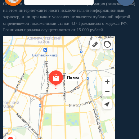
Обращаем Ваше внимание на то, что вся информация (включая цены)
на этом интернет-сайте носит исключительно информационный
характер, и ни при каких условиях не является публичной офертой,
определяемой положениями статьи 437 Гражданского кодекса РФ.
Розничная продажа осуществляется от 15 000 рублей.