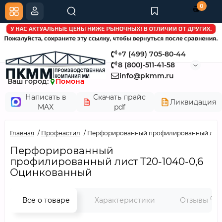
0
+7 (499) 705-80-44
8 (800)-511-41-58
info@pkmm.ru
Ваш город:
Помона
Написать в
Скачать прайс
Ликвидация
MAX
pdf
Главная
Профнастил
Перфорированный профилированный лист
Перфорированный
профилированный лист Т20-1040-0,6
Оцинкованный
0
Все о товаре
Характеристики
Отзывы