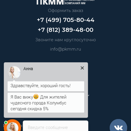
Оформить заказ
+7 (499) 705-80-44
+7 (812) 389-48-00
Звоните нам круглосуточно
info@pkmm.ru
Анна
Информация
Категории
Личный кабинет
Я Вас вижу
Для жителей
чудесного города Колумбус
сегодня скидка 5%
Производственная компания «ПКММ»
Введите сообщение