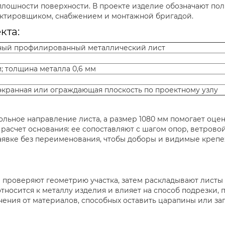
лошности поверхности. В проекте изделие обозначают пол
ектировщиком, снабжением и монтажной бригадой.
кта:
ый профилированный металлический лист
; толщина металла 0,6 мм
экранная или ограждающая плоскость по проектному узлу
льное направление листа, а размер 1080 мм помогает оцен
 расчет основания: ее сопоставляют с шагом опор, ветрово
аявке без переименования, чтобы доборы и видимые крепе
 проверяют геометрию участка, затем раскладывают листы 
относится к металлу изделия и влияет на способ подрезки,
нения от материалов, способных оставить царапины или за