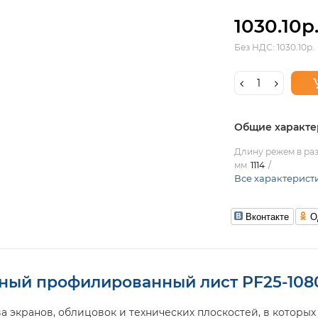
1030.10р
Без НДС: 1030.10р.
Общие характе
Длину режем в раз
мм
1114
Все характерист
Вконтакте
О
ый профилированный лист PF25-1080
а экранов, облицовок и технических плоскостей, в которых