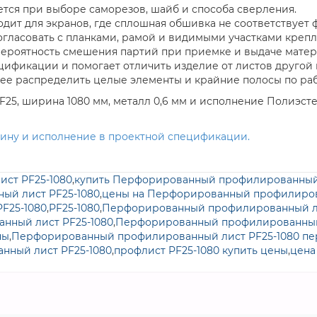
ется при выборе саморезов, шайб и способа сверления.
ит для экранов, где сплошная обшивка не соответствует 
гласовать с планками, рамой и видимыми участками крепл
ероятность смешения партий при приемке и выдаче матер
цификации и помогает отличить изделие от листов другой
ее распределить целые элементы и крайние полосы по раб
F25, ширина 1080 мм, металл 0,6 мм и исполнение Полиэс
ину и исполнение в проектной спецификации.
ст PF25-1080
,
купить Перфорированный профилированный
ый лист PF25-1080
,
цены на Перфорированный профилиров
F25-1080
,
PF25-1080
,
Перфорированный профилированный ли
нный лист PF25-1080
,
Перфорированный профилированный 
ны
,
Перфорированный профилированный лист PF25-1080 п
нный лист PF25-1080
,
профлист PF25-1080 купить цены
,
цена