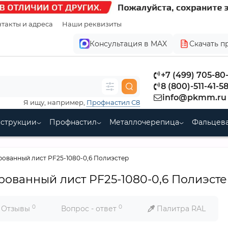
такты и адреса
Наши реквизиты
Консультация в MAX
Скачать п
+7 (499) 705-80
8 (800)-511-41-5
info@pkmm.ru
Я ищу, например,
Профнастил С8
нструкции
Профнастил
Металлочерепица
Фальцева
ванный лист PF25-1080-0,6 Полиэстер
ванный лист PF25-1080-0,6 Полиэсте
0
0
Отзывы
Вопрос - ответ
Палитра RAL