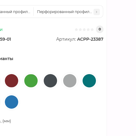
нный профилированный лист PF25-1080-0,55 Полиэстер
Перфорированный профилированный лист PF25-10
ии
0
59-01
Артикул:
ACPP-23387
ианты
 (мм)