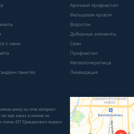
ка
Арочный профнастил
Фальцевая кровля
икаты
Водосток
я
Доборные элементы
ся с нами
Сваи
айта
Профнастил
Металлочерепица
сэндвич панелях
Ликвидация
лючая цены) на этом интернет-
 ни при каких условиях не
 статьи 437 Гражданского кодекса
.