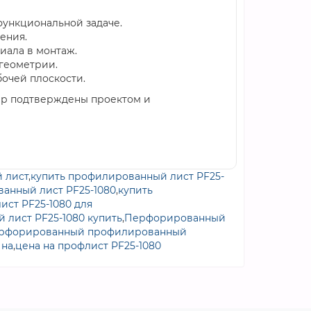
функциональной задаче.
ения.
иала в монтаж.
 геометрии.
очей плоскости.
тер подтверждены проектом и
 лист
,
купить профилированный лист PF25-
анный лист PF25-1080
,
купить
ст PF25-1080 для
лист PF25-1080 купить
,
Перфорированный
ерфорированный профилированный
 на
,
цена на профлист PF25-1080