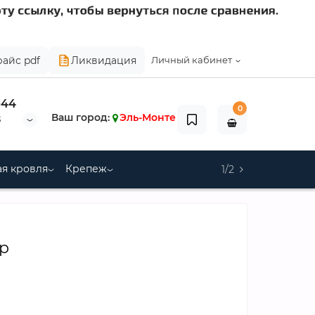
райс pdf
Ликвидация
Личный кабинет
-44
0
Ваш город:
Эль-Монте
8
я кровля
Крепеж
1/2
р