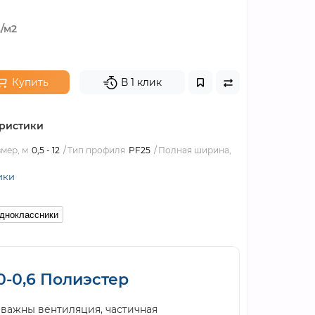
.
/м2
Купить
В 1 клик
ристики
мер, м
0,5 - 12
Тип профиля
PF25
Полная ширина,
ики
дноклассники
-0,6 Полиэстер
 важны вентиляция, частичная