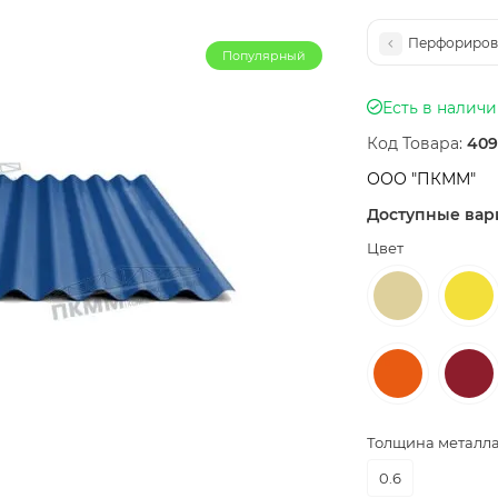
Перфорирова
Популярный
Есть в налич
Код Товара:
409
ООО "ПКММ"
Доступные вар
Цвет
Толщина металла,
0.6