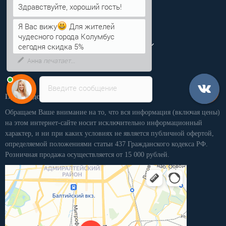
Информация
Категории
Я Вас вижу
Для жителей
Личный кабинет
чудесного города Колумбус
сегодня скидка 5%
Введите сообщение
Производственная компания «ПКММ»
Обращаем Ваше внимание на то, что вся информация (включая цены)
на этом интернет-сайте носит исключительно информационный
характер, и ни при каких условиях не является публичной офертой,
определяемой положениями статьи 437 Гражданского кодекса РФ.
Розничная продажа осуществляется от 15 000 рублей.