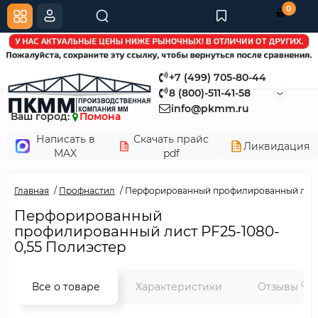
0
+7 (499) 705-80-44
8 (800)-511-41-58
info@pkmm.ru
Ваш город:
Помона
Написать в
Скачать прайс
Ликвидация
MAX
pdf
Главная
Профнастил
Перфорированный профилированный лист 
Перфорированный
профилированный лист PF25-1080-
0,55 Полиэстер
0
Все о товаре
Характеристики
Отзывы