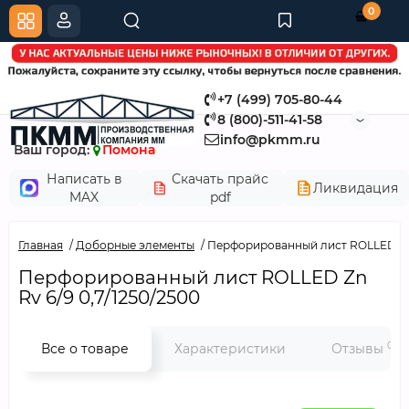
0
+7 (499) 705-80-44
8 (800)-511-41-58
info@pkmm.ru
Ваш город:
Помона
Написать в
Скачать прайс
Ликвидация
MAX
pdf
Главная
Доборные элементы
Перфорированный лист ROLLED Zn R
Перфорированный лист ROLLED Zn
Rv 6/9 0,7/1250/2500
0
Все о товаре
Характеристики
Отзывы