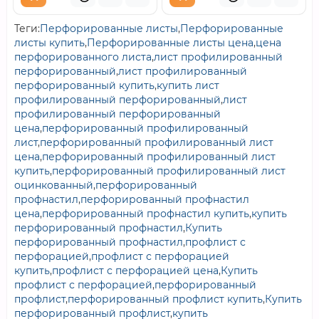
Теги:
Перфорированные листы
,
Перфорированные
листы купить
,
Перфорированные листы цена
,
цена
перфорированного листа
,
лист профилированный
перфорированный
,
лист профилированный
перфорированный купить
,
купить лист
профилированный перфорированный
,
лист
профилированный перфорированный
цена
,
перфорированный профилированный
лист
,
перфорированный профилированный лист
цена
,
перфорированный профилированный лист
купить
,
перфорированный профилированный лист
оцинкованный
,
перфорированный
профнастил
,
перфорированный профнастил
цена
,
перфорированный профнастил купить
,
купить
перфорированный профнастил
,
Купить
перфорированный профнастил
,
профлист с
перфорацией
,
профлист с перфорацией
купить
,
профлист с перфорацией цена
,
Купить
профлист с перфорацией
,
перфорированный
профлист
,
перфорированный профлист купить
,
Купить
перфорированный профлист
,
купить