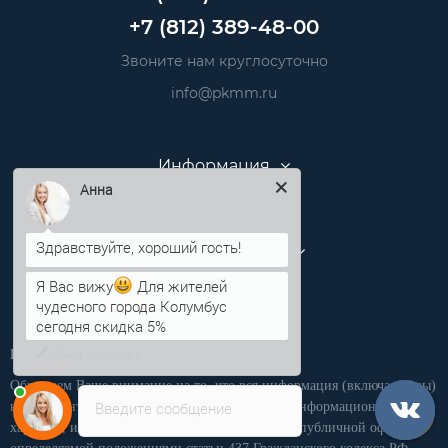
+7 (812) 389-48-00
Звоните нам круглосуточно
info@pkmm.ru
Информация
Анна
Категории
Личный кабинет
Я Вас вижу
Для жителей
чудесного города Колумбус
сегодня скидка 5%
Производственная компания «ПКММ»
Обращаем Ваше внимание на то, что вся информация (включая цены)
Введите сообщение
на этом интернет-сайте носит исключительно информационный
характер, и ни при каких условиях не является публичной офертой,