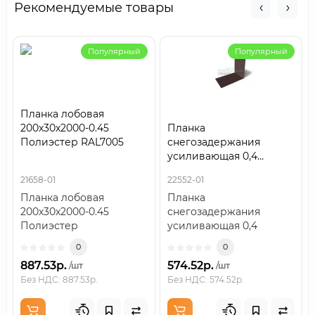
Рекомендуемые товары
Популярный
Популярный
Планка лобовая
200х30х2000-0.45
Планка
Полиэстер RAL7005
снегозадержания
усиливающая 0,4
Полиэстер RAL8017 с
21658-01
22552-01
пленкой
Планка лобовая
Планка
200х30х2000-0.45
снегозадержания
Полиэстер
усиливающая 0,4
RAL7005Толщина как
Полиэстер RAL8017 с
0
0
расчетный
пленкойПланка
887.53р.
574.52р.
/шт
/шт
параметрТолщина
снегозадержания
Без НДС: 887.53р.
Без НДС: 574.52р.
металла..
усили..