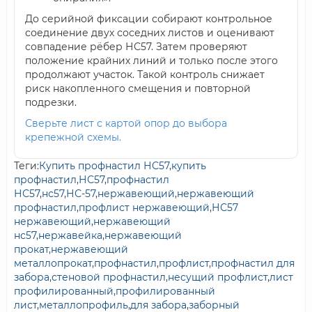
До серийной фиксации собирают контрольное
соединение двух соседних листов и оценивают
совпадение рёбер НС57. Затем проверяют
положение крайних линий и только после этого
продолжают участок. Такой контроль снижает
риск накопленного смещения и повторной
подрезки.
Сверьте лист с картой опор до выбора
крепежной схемы.
Теги:
Купить профнастил НС57
,
купить
профнастил
,
НС57
,
профнастил
НС57
,
нс57
,
НС-57
,
нержавеющий
,
нержавеющий
профнастил
,
профлист нержавеющий
,
НС57
нержавеющий
,
нержавеющий
нс57
,
нержавейка
,
нержавеющий
прокат
,
нержавеющий
металлопрокат
,
профнастил
,
профлист
,
профнастил для
забора
,
стеновой профнастил
,
несущий профлист
,
лист
профилированный
,
профилированный
лист
,
металлопрофиль
,
для забора
,
заборный