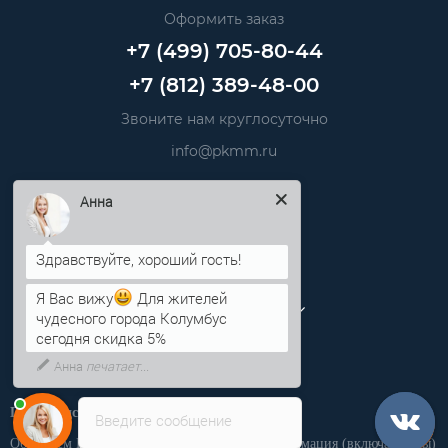
Оформить заказ
+7 (499) 705-80-44
+7 (812) 389-48-00
Звоните нам круглосуточно
info@pkmm.ru
Анна
Информация
Категории
Личный кабинет
Я Вас вижу
Для жителей
чудесного города Колумбус
сегодня скидка 5%
Производственная компания «ПКММ»
Введите сообщение
Обращаем Ваше внимание на то, что вся информация (включая цены)