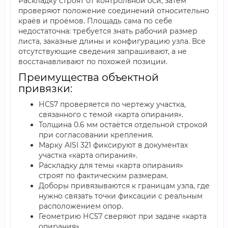
Раскладку строят от контрольной оси, затем
проверяют положение соединений относительно
краёв и проёмов. Площадь сама по себе
недостаточна: требуется знать рабочий размер
листа, заказные длины и конфигурацию узла. Все
отсутствующие сведения запрашивают, а не
восстанавливают по похожей позиции.
Преимущества объектной
привязки:
НС57 проверяется по чертежу участка,
связанного с темой «карта опирания».
Толщина 0.6 мм остаётся отдельной строкой
при согласовании крепления.
Марку AISI 321 фиксируют в документах
участка «карта опирания».
Раскладку для темы «карта опирания»
строят по фактическим размерам.
Доборы привязываются к границам узла, где
нужно связать точки фиксации с реальным
расположением опор.
Геометрию НС57 сверяют при задаче «карта
опирания».