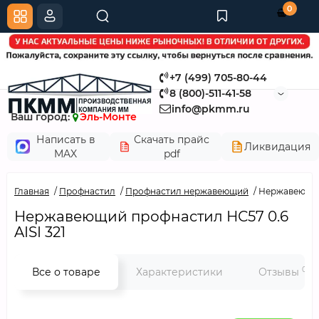
0
+7 (499) 705-80-44
8 (800)-511-41-58
info@pkmm.ru
Ваш город:
Эль-Монте
Написать в
Скачать прайс
Ликвидация
MAX
pdf
Главная
Профнастил
Профнастил нержавеющий
Нержавеющий 
Нержавеющий профнастил НС57 0.6
AISI 321
0
Все о товаре
Характеристики
Отзывы