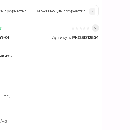
 профнастил H75 0.45 AISI 321
Нержавеющий профнастил H75 0.55 AISI 321
ии
0
47-01
Артикул:
PKOSD12854
ианты
 (мм)
.
/м2