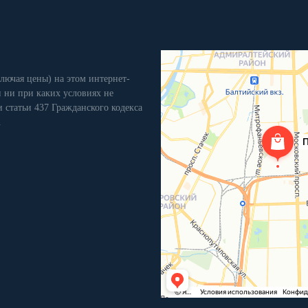
лючая цены) на этом интернет-
 ни при каких условиях не
 статьи 437 Гражданского кодекса
.