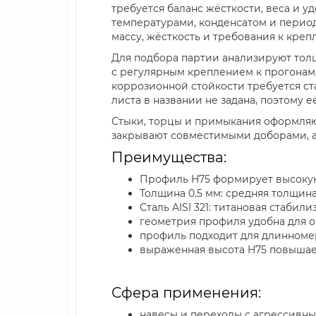
требуется баланс жёсткости, веса и у
температурами, конденсатом и период
массу, жёсткость и требования к креп
Для подбора партии анализируют толщи
с регулярным креплением к прогонам 
коррозионной стойкости требуется ст
листа в названии не задана, поэтому 
Стыки, торцы и примыкания оформляют
закрывают совместимыми доборами, а
Преимущества:
Профиль H75 формирует высокую
Толщина 0.5 мм: средняя толщи
Сталь AISI 321: титановая стаби
геометрия профиля удобна для 
профиль подходит для длинномер
выраженная высота H75 повышае
Сфера применения:
навесы и переходы с агрессивн