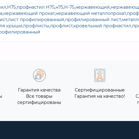
тил
,
Н75
,
профнастил Н75
,
н75
,
Н-75
,
нержавеющий
,
нержавеющ
а
,
нержавеющий прокат
,
нержавеющий металлопрокат
,
проф
ист
,
лист профилированный
,
профилированный лист
,
металл
для крыши
,
профлисты
,
профлист
,
кровельный профнастил
,
пр
профилированный
Гарантия качества
Сертифицированные
ы
Все товары
Гарантия на качество!
С
сертифицированы