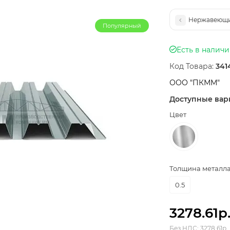
Нержавеющий
Популярный
Есть в налич
Код Товара:
341
ООО "ПКММ"
Доступные вар
Цвет
Толщина металла,
0.5
3278.61р
Без НДС: 3278.61р.