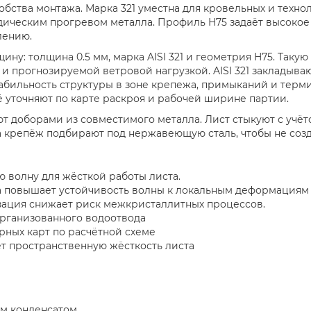
добства монтажа. Марка 321 уместна для кровельных и техн
ическим прогревом металла. Профиль H75 задаёт высокое 
лению.
ну: толщина 0.5 мм, марка AISI 321 и геометрия H75. Таку
и прогнозируемой ветровой нагрузкой. AISI 321 закладыва
абильность структуры в зоне крепежа, примыканий и терм
её уточняют по карте раскроя и рабочей ширине партии.
 доборами из совместимого металла. Лист стыкуют с учёто
 крепёж подбирают под нержавеющую сталь, чтобы не созд
 волну для жёсткой работы листа.
на повышает устойчивость волны к локальным деформациям
лизация снижает риск межкристаллитных процессов.
организованного водоотвода
ных карт по расчётной схеме
т пространственную жёсткость листа
ым конденсатом