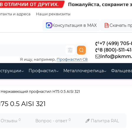
такты и адреса
Наши реквизиты
Консультация в MAX
Скачать п
+7 (499) 705
8 (800)-511-41
info@pkmm.
Я ищу, например,
Профнастил С8
нструкции
Профнастил
Металлочерепица
Фальцева
Нержавеющий профнастил H75 0.5 AISI 321
 0.5 AISI 321
0
0
Отзывы
Вопрос - ответ
Палитра RAL