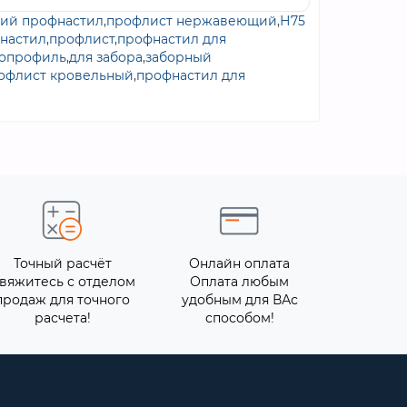
ий профнастил
,
профлист нержавеющий
,
Н75
настил
,
профлист
,
профнастил для
опрофиль
,
для забора
,
заборный
офлист кровельный
,
профнастил для
Точный расчёт
Онлайн оплата
вяжитесь с отделом
Оплата любым
продаж для точного
удобным для ВАс
расчета!
способом!