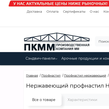
Доставка
Оплата
Сертификаты
О нас
Кон
Сэндвич-панели
Арочные продукции и ко
Главная
Профнастил
Профнастил нержавеющий
Нержавеющий профнастил H75
Все о товаре
Характеристики