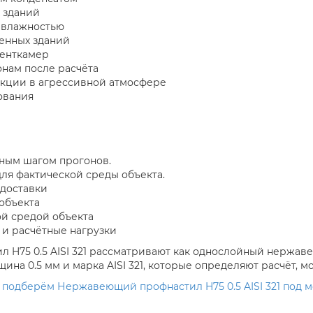
 зданий
 влажностью
енных зданий
венткамер
нам после расчёта
кции в агрессивной атмосфере
ования
тным шагом прогонов.
 для фактической среды объекта.
 доставки
объекта
ой средой объекта
 и расчётные нагрузки
 H75 0.5 AISI 321 рассматривают как однослойный нержав
ина 0.5 мм и марка AISI 321, которые определяют расчёт, 
 подберём Нержавеющий профнастил H75 0.5 AISI 321 под 