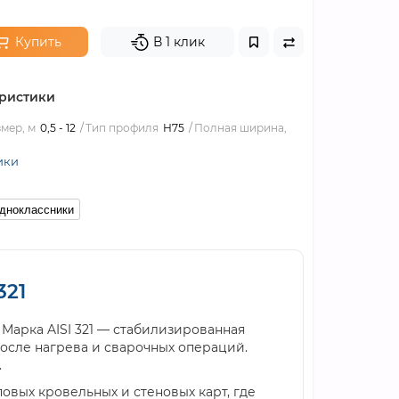
Купить
В 1 клик
ристики
мер, м
0,5 - 12
Тип профиля
Н75
Полная ширина,
ики
дноклассники
321
 Марка AISI 321 — стабилизированная
после нагрева и сварочных операций.
.
вых кровельных и стеновых карт, где