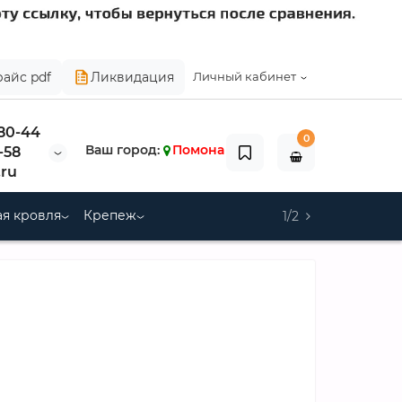
райс pdf
Ликвидация
Личный кабинет
-80-44
0
Ваш город:
Помона
-58
ru
я кровля
Крепеж
1/2