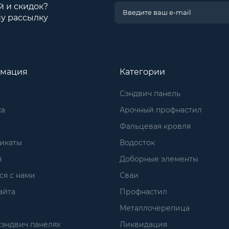
й и скидок?
у рассылку
мация
Категории
Сэндвич панель
ка
Арочный профнастил
Фальцевая кровля
икаты
Водосток
я
Доборные элементы
ся с нами
Сваи
айта
Профнастил
Металлочерепица
сэндвич панелях
Ликвидация