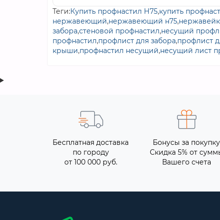
Теги:
Купить профнастил Н75
,
купить профнас
нержавеющий
,
нержавеющий н75
,
нержавейк
забора
,
стеновой профнастил
,
несущий профл
профнастил
,
профлист для забора
,
профлист 
крыши
,
профнастил несущий
,
несущий лист 
Бесплатная доставка
Бонусы за покупку
по городу
Скидка 5% от сумм
от 100 000 руб.
Вашего счета