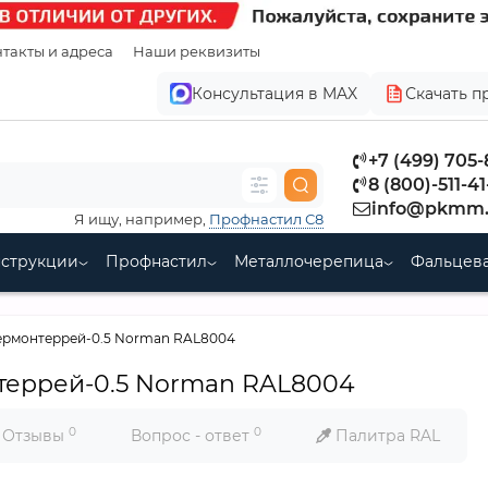
такты и адреса
Наши реквизиты
Консультация в MAX
Скачать п
+7 (499) 705
8 (800)-511-41
info@pkmm.
Я ищу, например,
Профнастил С8
нструкции
Профнастил
Металлочерепица
Фальцева
ермонтеррей-0.5 Norman RAL8004
еррей-0.5 Norman RAL8004
0
0
Отзывы
Вопрос - ответ
Палитра RAL