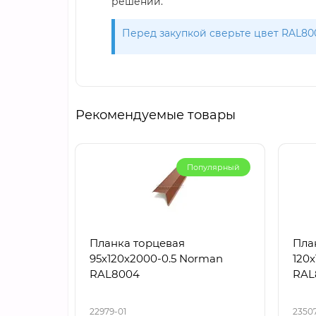
решении.
Перед закупкой сверьте цвет RAL80
Рекомендуемые товары
Популярный
Планка торцевая
Пла
95х120х2000-0.5 Norman
120
RAL8004
RAL
22979-01
23507