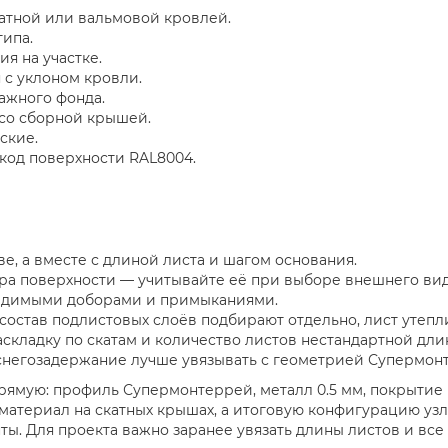
катной или вальмовой кровлей.
ипа.
я на участке.
с уклоном кровли.
ажного фонда.
со сборной крышей.
ские.
код поверхности RAL8004.
е, а вместе с длиной листа и шагом основания.
ура поверхности — учитывайте её при выборе внешнего вид
видимыми доборами и примыканиями.
остав подлистовых слоёв подбирают отдельно, лист утепл
аскладку по скатам и количество листов нестандартной дли
снегозадержание лучше увязывать с геометрией Супермон
прямую: профиль Супермонтеррей, металл 0.5 мм, покрытие 
материал на скатных крышах, а итоговую конфигурацию уз
ы. Для проекта важно заранее увязать длины листов и вс