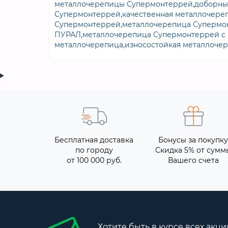
металлочерепицы Супермонтеррей
,
доборны
Супермонтеррей
,
качественная металлочер
Супермонтеррей
,
металлочерепица Супермон
ПУРАЛ
,
металлочерепица Супермонтеррей с
металлочерепица
,
износостойкая металлоче
Бесплатная доставка
Бонусы за покупку
по городу
Скидка 5% от сумм
от 100 000 руб.
Вашего счета
Хотите быть в курсе всех акци