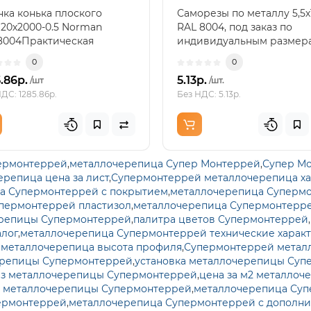
ка конька плоского
Саморезы по металлу 5,5х
120х2000-0.5 Norman
RAL 8004, под заказ по
8004Практическая
индивидуальным размер
чаНужно закрыть линию ..
любом объеме...
0
0
.86р.
5.13р.
/шт
/шт.
ДС: 1285.86р.
Без НДС: 5.13р.
ермонтеррей
,
металлочерепица Супер Монтеррей
,
Супер М
репица цена за лист
,
Супермонтеррей металлочерепица х
а Супермонтеррей с покрытием
,
металлочерепица Супермо
пермонтеррей пластизол
,
металлочерепица Супермонтерр
ерепицы Супермонтеррей
,
палитра цветов Супермонтеррей
,
алог
,
металлочерепица Супермонтеррей технические харак
металлочерепица высота профиля
,
Супермонтеррей металл
ерепицы Супермонтеррей
,
установка металлочерепицы Суп
из металлочерепицы Супермонтеррей
,
цена за м2 металло
а металлочерепицы Супермонтеррей
,
металлочерепица Суп
ермонтеррей
,
металлочерепица Супермонтеррей с дополн