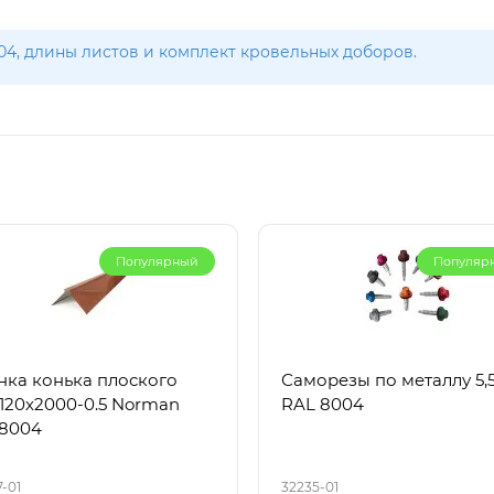
04, длины листов и комплект кровельных доборов.
Популярный
Популяр
нка конька плоского
Саморезы по металлу 5,5
х120х2000-0.5 Norman
RAL 8004
8004
-01
32235-01