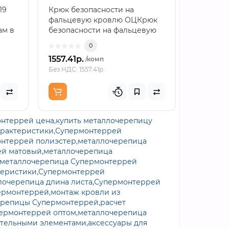
19
Крюк безопасности на
Снегоза
фальцевую кровлю ОЦКрюк
d40/20м
ам в
безопасности на фальцевую
плоскоо
кровлю ОЦ монтируют на ..
опоры 1
0
относит..
1557.41р.
1520.24
/комп
Без НДС: 1557.41р.
Без НДС: 1
онтеррей цена
,
купить металлочерепицу
арактеристики
,
Супермонтеррей
нтеррей полиэстер
,
металлочерепица
ей матовый
,
металлочерепица
металлочерепица Супермонтеррей
теристики
,
Супермонтеррей
очерепица длина листа
,
Супермонтеррей
ермонтеррей
,
монтаж кровли из
черепицы Супермонтеррей
,
расчет
ермонтеррей оптом
,
металлочерепица
ительными элементами
,
аксессуары для