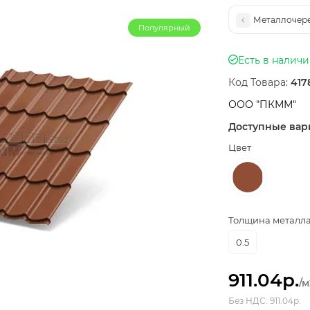
Металлочере
Популярный
Есть в налич
Код Товара:
417
ООО "ПКММ"
Доступные вар
Цвет
Толщина металла,
0.5
911.04р.
/м
Без НДС: 911.04р.