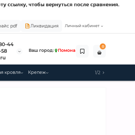
райс pdf
Ликвидация
Личный кабинет
-80-44
0
Ваш город:
Помона
-58
ru
я кровля
Крепеж
1/2