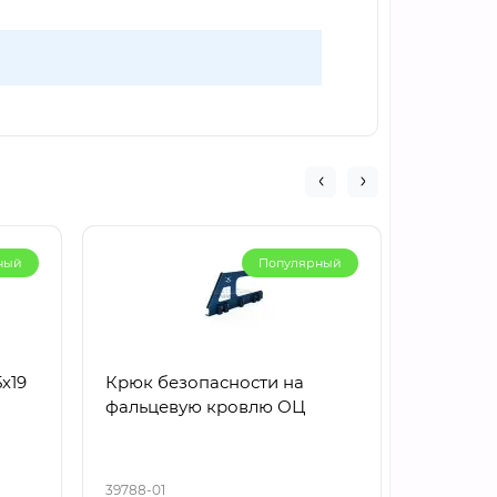
ный
Популярный
х19
Крюк безопасности на
Снегоза
фальцевую кровлю ОЦ
d40/20м
плоскоо
опоры 1
39788-01
40564-01