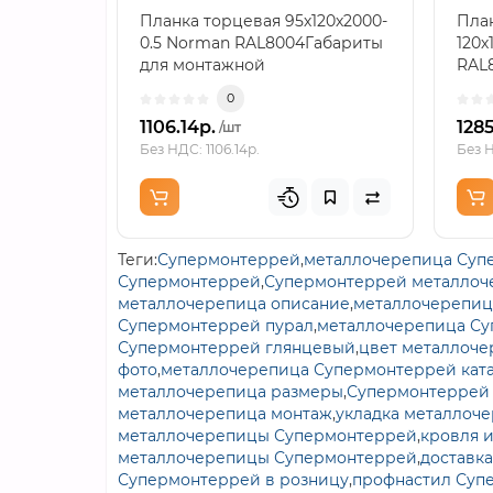
Планка торцевая 95х120х2000-
План
0.5 Norman RAL8004Габариты
120х
для монтажной
RAL
схемыПоперечный формат
зада
0
95×120 м..
1106.14р.
1285
/шт
Без НДС: 1106.14р.
Без Н
Теги:
Супермонтеррей
,
металлочерепица Суп
Супермонтеррей
,
Супермонтеррей металлоче
металлочерепица описание
,
металлочерепиц
Супермонтеррей пурал
,
металлочерепица Су
Супермонтеррей глянцевый
,
цвет металлоч
фото
,
металлочерепица Супермонтеррей кат
металлочерепица размеры
,
Супермонтеррей 
металлочерепица монтаж
,
укладка металлоч
металлочерепицы Супермонтеррей
,
кровля 
металлочерепицы Супермонтеррей
,
доставк
Супермонтеррей в розницу
,
профнастил Суп