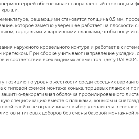
упермонтеррей обеспечивает направленный сток воды и ф
 крыши.
номенклатуре, решающими становятся толщина 0.5 мм, про
ание, которое заметно увереннее работает на плоскости ск
ньком, торцевыми и карнизными планками, чтобы получить
ания наружного кровельного контура и работает в системе
 крепежом. При сборке учитывают направление укладки,
в и соответствие всех видимых элементов цвету RAL8004.
 эту позицию по уровню жёсткости среди соседних вариант
с типовой схемой монтажа конька, торцевых планок и пр
 защитно-декоративная оболочка профилированного листа
щую спецификацию вместе с планками, коньком и снегоза
товой слой и не ограничивает выбор утеплителя в составе
листов и типовых доборов без смены базовой монтажной л