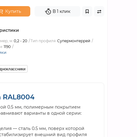
Купить
В 1 клик
ристики
мер, м
0,2 - 20
Тип профиля
Супермонтеррей
м
1190
ики
дноклассники
n RAL8004
ой 0.5 мм, полимерным покрытием
равнивают варианты в одной серии:
делия — сталь 0.5 мм, поверх которой
 стабилизирует внешний вид профиля