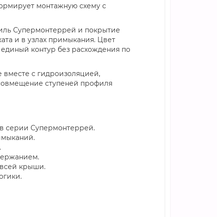
ормирует монтажную схему с
филь Супермонтеррей и покрытие
ата и в узлах примыкания. Цвет
 единый контур без расхождения по
 вместе с гидроизоляцией,
 совмещение ступеней профиля
ов серии Супермонтеррей.
имыканий.
.
держанием.
 всей крыши.
огики.