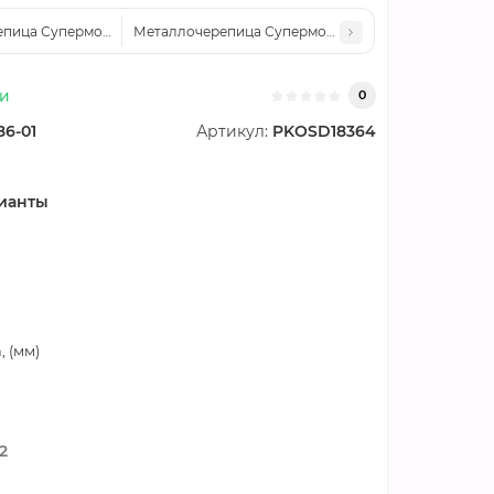
пица Супермонтеррей-0.5 Norman RAL7024
Металлочерепица Супермонтеррей-0.5 Norman RA
ии
0
86-01
Артикул:
PKOSD18364
ианты
 (мм)
2