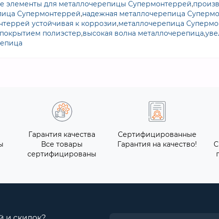
е элементы для металлочерепицы Супермонтеррей
,
произв
епица Супермонтеррей
,
надежная металлочерепица Суперм
террей устойчивая к коррозии
,
металлочерепица Супермо
 покрытием полиэстер
,
высокая волна металлочерепица
,
уве
репица
Гарантия качества
Сертифицированные
ы
Все товары
Гарантия на качество!
С
сертифицированы
й и скидок?