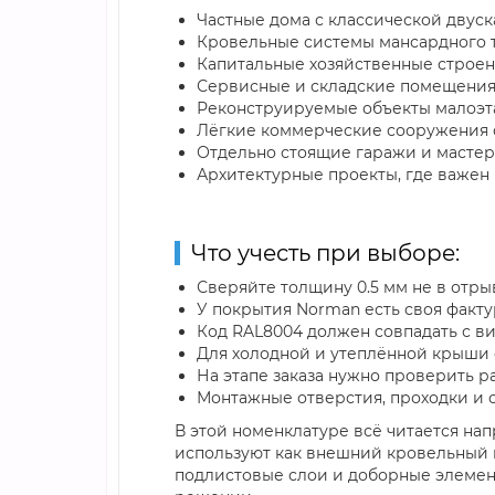
Частные дома с классической двус
Кровельные системы мансардного т
Капитальные хозяйственные строени
Сервисные и складские помещения 
Реконструируемые объекты малоэт
Лёгкие коммерческие сооружения 
Отдельно стоящие гаражи и мастер
Архитектурные проекты, где важен 
Что учесть при выборе:
Сверяйте толщину 0.5 мм не в отрыв
У покрытия Norman есть своя факт
Код RAL8004 должен совпадать с 
Для холодной и утеплённой крыши с
На этапе заказа нужно проверить р
Монтажные отверстия, проходки и 
В этой номенклатуре всё читается на
используют как внешний кровельный 
подлистовые слои и доборные элемент