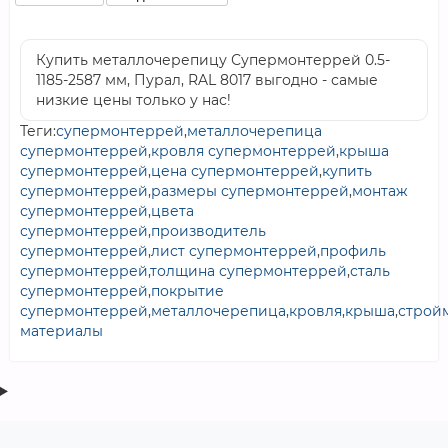
Купить металлочерепицу Супермонтеррей 0.5-
1185-2587 мм, Пурал, RAL 8017 выгодно - самые
низкие цены только у нас!
Теги:
супермонтеррей
,
металлочерепица
супермонтеррей
,
кровля супермонтеррей
,
крыша
супермонтеррей
,
цена супермонтеррей
,
купить
супермонтеррей
,
размеры супермонтеррей
,
монтаж
супермонтеррей
,
цвета
супермонтеррей
,
производитель
супермонтеррей
,
лист супермонтеррей
,
профиль
супермонтеррей
,
толщина супермонтеррей
,
сталь
супермонтеррей
,
покрытие
супермонтеррей
,
металлочерепица
,
кровля
,
крыша
,
строй
материалы