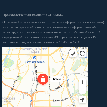
Производственная компания «ПКММ»
Обращаем Ваше внимание на то, что вся информация (включая цены)
на этом интернет-сайте носит исключительно информационный
характер, и ни при каких условиях не является публичной офертой,
определяемой положениями статьи 437 Гражданского кодекса РФ.
Розничная продажа осуществляется от 15 000 рублей.