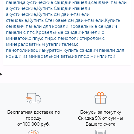
панели
,
акустические сэндвич-панели
,
сэндвич панели
акустические
,
Купить Сэндвич-панели
акустические
,
Купить сэндвич-панели
стеновые
,
Купить Стеновые сэндвич-панели
,
Купить
сендвич панели для кровли
,
Кровельные сендвич
панели с ппс
,
Кровельные сэндвич-панели с
минватой
,
с ппу
,
с пир
,
с пенополистиролом
,
с
минераловатным утеплителем
,
с
пенополиизоциануратом
,
купить сэндвич панели для
крыши
,
из минеральной ваты
,
из ппс
,
с минплитой
Бесплатная доставка по
Бонусы за покупку
городу
Скидка 5% от суммы
от 100 000 руб.
Вашего счета