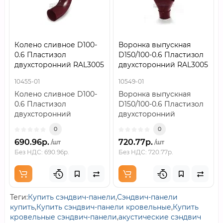
Колено сливное D100-
Воронка выпускная
0.6 Пластизол
D150/100-0.6 Пластизол
двухсторонний RAL3005
двухсторонний RAL3005
10455-01
10549-01
Колено сливное D100-
Воронка выпускная
0.6 Пластизол
D150/100-0.6 Пластизол
двухсторонний
двухсторонний
RAL3005..
RAL3005..
0
0
690.96р.
720.77р.
/шт
/шт
Без НДС: 690.96р.
Без НДС: 720.77р.
Теги:
Купить сэндвич-панели
,
Сэндвич-панели
купить
,
Купить сэндвич-панели кровельные
,
Купить
кровельные сэндвич-панели
,
акустические сэндвич