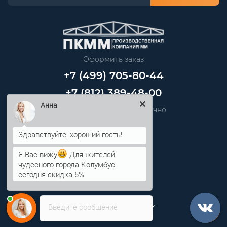
Оформить заказ
+7 (499) 705-80-44
+7 (812) 389-48-00
Анна
Звоните нам круглосуточно
info@pkmm.ru
Я Вас вижу
Для жителей
Информация
чудесного города Колумбус
сегодня скидка 5%
Категории
Личный кабинет
Введите сообщение