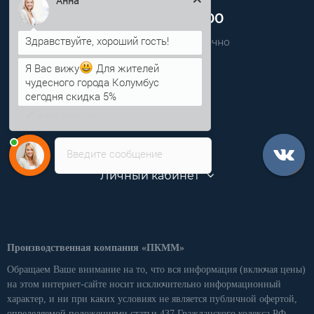
Анна
+7 (812) 389-48-00
Звоните нам круглосуточно
info@pkmm.ru
Я Вас вижу
Для жителей
чудесного города Колумбус
сегодня скидка 5%
Информация
Категории
Введите сообщение
Личный кабинет
Производственная компания «ПКММ»
Обращаем Ваше внимание на то, что вся информация (включая цены)
на этом интернет-сайте носит исключительно информационный
характер, и ни при каких условиях не является публичной офертой,
определяемой положениями статьи 437 Гражданского кодекса РФ.