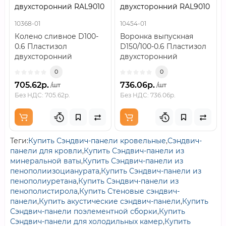
двухсторонний RAL9010
двухсторонний RAL9010
10368-01
10454-01
Колено сливное D100-
Воронка выпускная
0.6 Пластизол
D150/100-0.6 Пластизол
двухсторонний
двухсторонний
RAL9010..
RAL9010..
0
0
705.62р.
736.06р.
/шт
/шт
Без НДС: 705.62р.
Без НДС: 736.06р.
Теги:
Купить Сэндвич-панели кровельные
,
Сэндвич-
панели для кровли
,
Купить Сэндвич-панели из
минеральной ваты
,
Купить Сэндвич-панели из
пенополиизоцианурата
,
Купить Сэндвич-панели из
пенополиуретана
,
Купить Сэндвич-панели из
пенополистирола
,
Купить Стеновые сэндвич-
панели
,
Купить акустические сэндвич-панели
,
Купить
Сэндвич-панели поэлементной сборки
,
Купить
Сэндвич-панели для холодильных камер
,
Купить