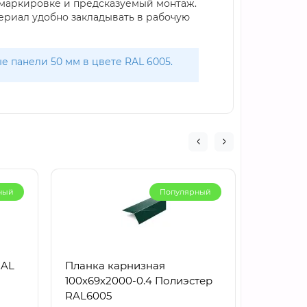
 маркировке и предсказуемый монтаж.
териал удобно закладывать в рабочую
 панели 50 мм в цвете RAL 6005.
ный
Популярный
RAL
Планка карнизная
Планка
100х69х2000-0.4 Полиэстер
верхняя
RAL6005
Полиэст