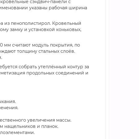
— кровельные сэндвич-панели с
аименовании указаны рабочая ширина
дра из пенополистирол. Кровельный
му замку и установкой коньковых,
 мм считают модуль покрытия, по
рждают толщину стальных слоёв.
.
буется собрать утеплённый контур за
ерметизация продольных соединений и
ыкания.
менения.
ественного увеличения массы.
м нащельников и планок.
ллоэлементами.