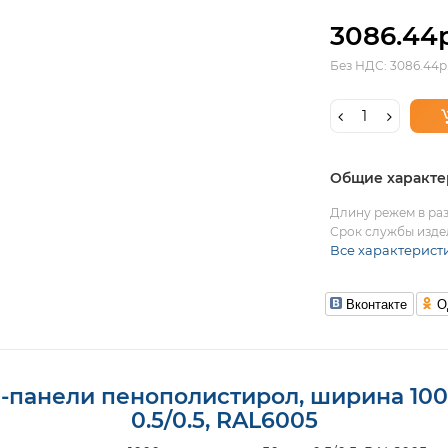
3086.44р
Без НДС: 3086.44р
Общие характе
Длину режем в раз
Срок службы издел
Все характерист
Вконтакте
О
панели пенополистирол, ширина 100
0.5/0.5, RAL6005