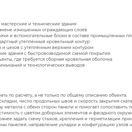
 мастерские и технические здания
амене изношенных ограждающих слоёв
йки и вспомогательные блоки в составе промышленных п
андартный утеплённый кровельный контур
 и цехов с утеплённым верхним контуром
кие здания с быстровозводимой схемой покрытия
екты, где требуется сборная кровельная оболочка
римыканий и технологических выводов
ть по расчёту, а не только по общему описанию объекта.
складки, число продольных швов и скорость закрытия ската
ну металла с обеих сторон панели и помогает сопоставить п
естимость с цветом доборных элементов и фасадного окруж
ранее задать схему стыков, крепления и герметизации при
ины панелей, направление укладки и конфигурацию узлов н