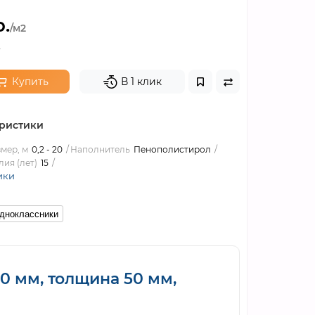
.
/м2
.
Купить
В 1 клик
ристики
мер, м
0,2 - 20
Наполнитель
Пенополистирол
ия (лет)
15
ики
дноклассники
0 мм, толщина 50 мм,