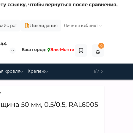
райс pdf
Ликвидация
Личный кабинет
-44
0
Ваш город:
Эль-Монте
8
я кровля
Крепеж
1/2
5
ина 50 мм, 0.5/0.5, RAL6005