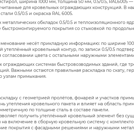
тирол, ширина 1000 мм, толщина 50 мм, 0.5/0.5, RAL6005 
считанные для кровельных ограждающих конструкций. В н
тали 0.5/0.5 и окраска RAL 6005.
ух металлических обкладок 0.5/0.5 и теплоизоляционного я
е быстромонтируемого покрытия со стыковкой по продольно
менование несёт прикладную информацию: по ширине 1000
 утеплённый кровельный контур, по записи 0.5/0.5 подтве
и согласовании цвета с остальными наружными элементами
 ограждающих системах быстровозводимых зданий, где тре
ций. Важными остаются правильная раскладка по скату, г
о узлам примыкания.
аскладку с геометрией пролётов, фонарей и участков прим
нь утепления кровельного пакета и влияет на область при
мметричную по толщине сталь в составе панели.
зволяет получить утеплённый кровельный элемент без сущ
 на включение в сборную кровельную систему с комплекто
вание покрытия с фасадными решениями и наружными мета