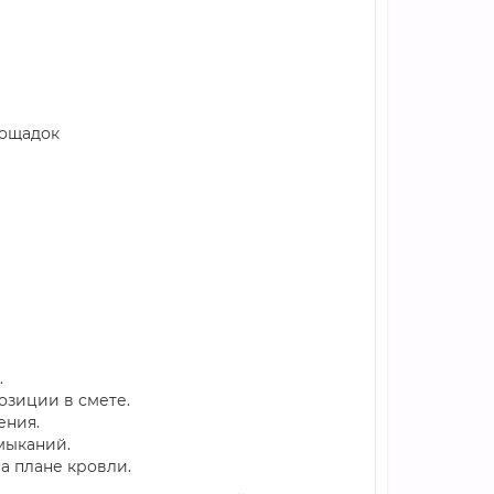
лощадок
.
озиции в смете.
ения.
мыканий.
а плане кровли.