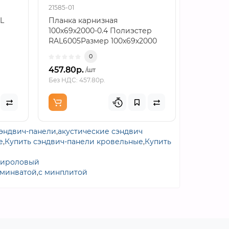
21585-01
21982-01
L
Планка карнизная
Планка 
100х69х2000-0.4 Полиэстер
140х90х2
RAL6005Размер 100х69х2000
RAL6005
как расчетная основаПланк..
монтажн
0
457.80р.
766.86р
/шт
Без НДС: 457.80р.
Без НДС: 7
сэндвич-панели
,
акустические сэндвич
е
,
Купить сэндвич-панели кровельные
,
Купить
тироловый
 минватой
,
с минплитой