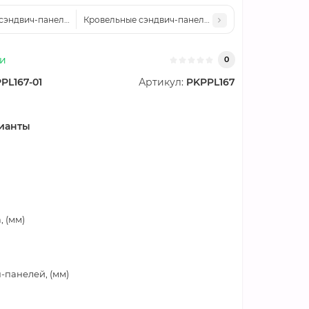
сэндвич-панели пенополистирол, ширина 1000 мм, толщина 50 мм, 0.5/
Кровельные сэндвич-панели пенополистирол, ширин
ии
0
PL167-01
Артикул:
PKPPL167
ианты
 (мм)
-панелей, (мм)