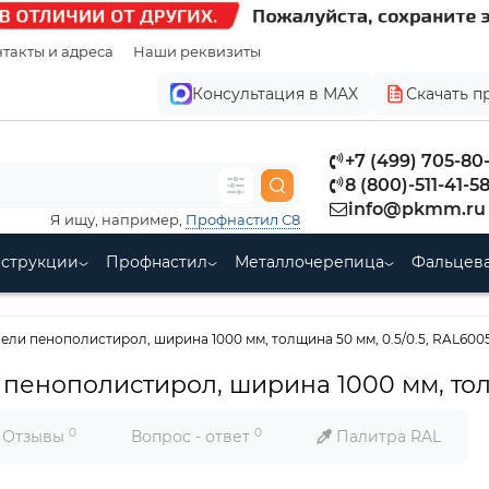
такты и адреса
Наши реквизиты
Консультация в MAX
Скачать п
+7 (499) 705-80
8 (800)-511-41-5
info@pkmm.ru
Я ищу, например,
Профнастил С8
нструкции
Профнастил
Металлочерепица
Фальцева
ли пенополистирол, ширина 1000 мм, толщина 50 мм, 0.5/0.5, RAL600
енополистирол, ширина 1000 мм, толщ
0
0
Отзывы
Вопрос - ответ
Палитра RAL