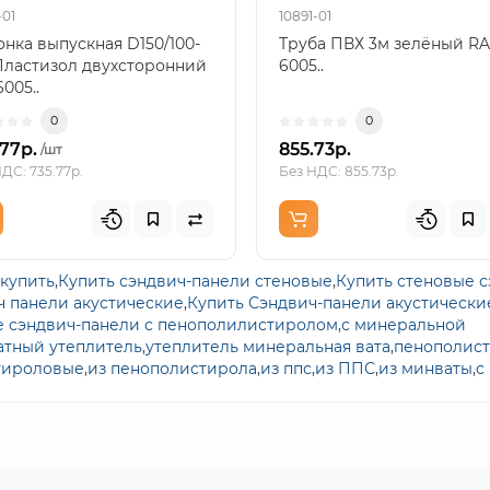
-01
10891-01
нка выпускная D150/100-
Труба ПВХ 3м зелёный RA
Пластизол двухсторонний
6005..
005..
0
0
.77р.
855.73р.
/шт
ДС: 735.77р.
Без НДС: 855.73р.
купить
,
Купить сэндвич-панели стеновые
,
Купить стеновые 
ч панели акустические
,
Купить Сэндвич-панели акустически
е сэндвич-панели с пенополилистиролом
,
с минеральной
тный утеплитель
,
утеплитель минеральная вата
,
пенополис
тироловые
,
из пенополистирола
,
из ппс
,
из ППС
,
из минваты
,
с