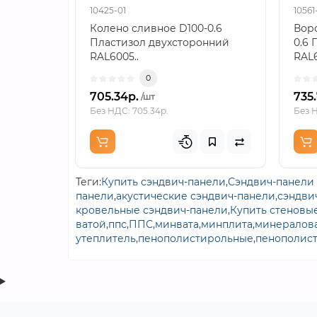
10425-01
10561
Колено сливное D100-0.6
Воро
Пластизол двухсторонний
0.6 
RAL6005..
RAL6
0
705.34р.
735
/шт
Без НДС: 705.34р.
Без Н
Теги:
Купить сэндвич-панели
,
Сэндвич-панели 
панели
,
акустические сэндвич-панели
,
сэндви
кровельные сэндвич-панели
,
Купить стеновы
ватой
,
ппс
,
ППС
,
минвата
,
минплита
,
минералова
утеплитель
,
пенополистирольные
,
пенополис