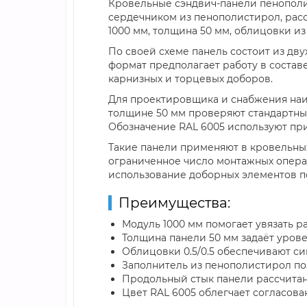
Кровельные сэндвич-панели пенополис
сердечником из пенополистирол, рас
1000 мм, толщина 50 мм, облицовки из с
По своей схеме панель состоит из дв
формат предполагает работу в состав
карнизных и торцевых доборов.
Для проектировщика и снабжения наи
толщине 50 мм проверяют стандартный
Обозначение RAL 6005 используют пр
Такие панели применяют в кровельных
ограниченное число монтажных опера
использование доборных элементов п
Преимущества:
Модуль 1000 мм помогает увязать р
Толщина панели 50 мм задаёт урове
Облицовки 0.5/0.5 обеспечивают си
Заполнитель из пенополистирол по
Продольный стык панели рассчитан
Цвет RAL 6005 облегчает согласо