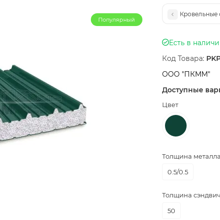
Кровельные 
Популярный
Есть в налич
Код Товара:
PKP
ООО "ПКММ"
Доступные вар
Цвет
Толщина металла,
0.5/0.5
Толщина сэндвич
50