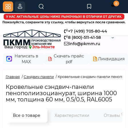
0
+7 (499) 705-80-44
8 (800)-511-41-58
info@pkmm.ru
Ваш город:
Эль-Монте
Написать в
Скачать прайс
Ликвидация
MAX
pdf
Главная
Сэндвич-панели
Кровельные сэндвич-панели пенополии
Кровельные сэндвич-панели
пенополиизоцианурат, ширина 1000
мм, толщина 60 мм, 0.5/0.5, RAL6005
12
Все о товаре
Характеристики
Отзывы