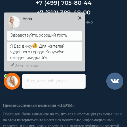
+7 (499) 705-80-44
+7 (812) 389-48-00
Анна
Звоните нам круглосуточно
info@pkmm.ru
Я Вас вижу
Для жителей
чудесного города Колумбус
Информация
сегодня скидка 5%
Категории
Анна
печатает...
Личный кабинет
Введите сообщение
Производственная компания «ПКММ»
Обращаем Ваше внимание на то, что вся информация (включая цены)
на этом интернет-сайте носит исключительно информационный
характер, и ни при каких условиях не является публичной офертой,