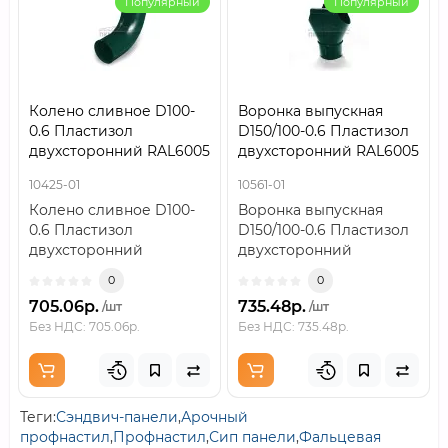
Популярный
Популярный
Колено сливное D100-
Воронка выпускная
0.6 Пластизол
D150/100-0.6 Пластизол
двухсторонний RAL6005
двухсторонний RAL6005
10425-01
10561-01
Колено сливное D100-
Воронка выпускная
0.6 Пластизол
D150/100-0.6 Пластизол
двухсторонний
двухсторонний
RAL6005..
RAL6005..
0
0
705.06р.
735.48р.
/шт
/шт
Без НДС: 705.06р.
Без НДС: 735.48р.
Теги:
Сэндвич-панели
,
Арочный
профнастил
,
Профнастил
,
Сип панели
,
Фальцевая