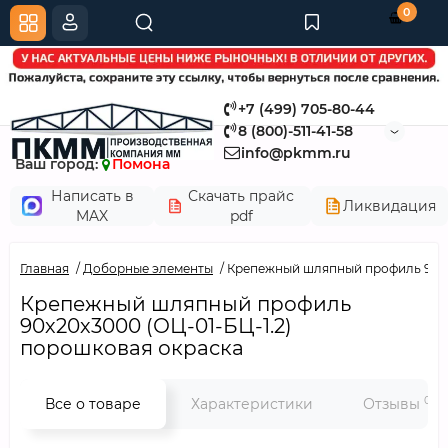
0
+7 (499) 705-80-44
8 (800)-511-41-58
info@pkmm.ru
Ваш город:
Помона
Написать в
Скачать прайс
Ликвидация
MAX
pdf
Главная
Доборные элементы
Крепежный шляпный профиль 90х20
Крепежный шляпный профиль
90х20х3000 (ОЦ-01-БЦ-1.2)
порошковая окраска
0
Все о товаре
Характеристики
Отзывы