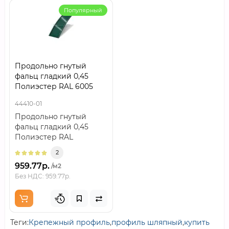
Популярный
Продольно гнутый
фальц гладкий 0,45
Полиэстер RAL 6005
44410-01
Продольно гнутый
фальц гладкий 0,45
Полиэстер RAL
6005Продольно гнутый
2
фальц гладкий 0,45
959.77р.
/м2
Полиэ..
Без НДС: 959.77р.
Теги:
Крепежный профиль
,
профиль шляпный
,
купить