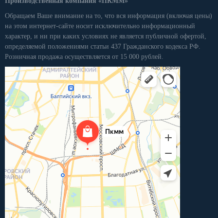
Производственная компания «ПКММ»
Обращаем Ваше внимание на то, что вся информация (включая цены)
на этом интернет-сайте носит исключительно информационный
характер, и ни при каких условиях не является публичной офертой,
определяемой положениями статьи 437 Гражданского кодекса РФ.
Розничная продажа осуществляется от 15 000 рублей.