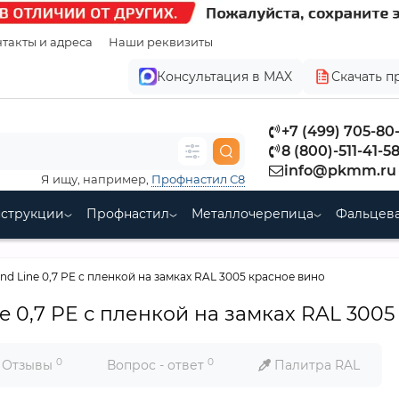
такты и адреса
Наши реквизиты
Консультация в MAX
Скачать п
+7 (499) 705-80
8 (800)-511-41-5
info@pkmm.ru
Я ищу, например,
Профнастил С8
нструкции
Профнастил
Металлочерепица
Фальцева
nd Line 0,7 PE с пленкой на замках RAL 3005 красное вино
e 0,7 PE с пленкой на замках RAL 300
0
0
Отзывы
Вопрос - ответ
Палитра RAL