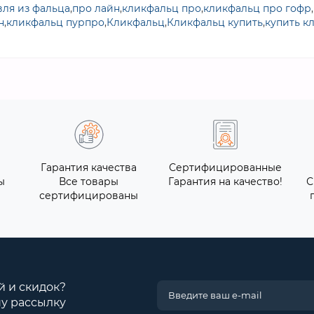
вля из фальца
,
про лайн
,
кликфальц про
,
кликфальц про гофр
,
н
,
кликфальц пурпро
,
Кликфальц
,
Кликфальц купить
,
купить к
Гарантия качества
Сертифицированные
ы
Все товары
Гарантия на качество!
С
сертифицированы
й и скидок?
у рассылку