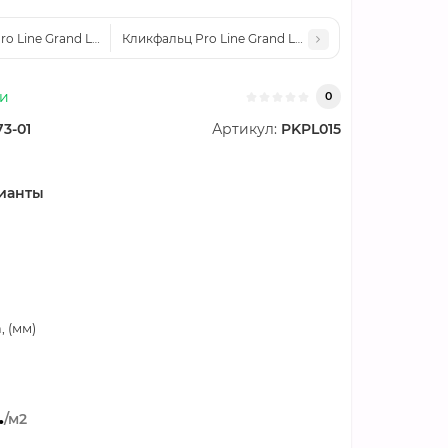
o Line Grand Line 0,5 GreenCoat Pural Matt с пленкой на замках RR 23
Кликфальц Pro Line Grand Line 0,5 Quarzit lite с пл
ии
0
73-01
Артикул:
PKPL015
ианты
 (мм)
.
/м2