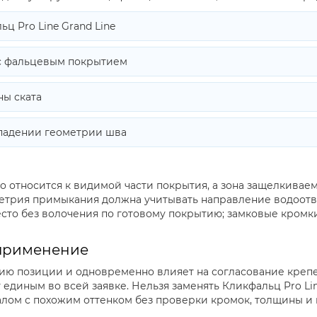
ц Pro Line Grand Line
с фальцевым покрытием
ны ската
падении геометрии шва
но относится к видимой части покрытия, а зона защелкивае
етрия примыкания должна учитывать направление водоотве
есто без волочения по готовому покрытию; замковые кромк
применение
ию позиции и одновременно влияет на согласование крепеж
единым во всей заявке. Нельзя заменять Кликфальц Pro Line
алом с похожим оттенком без проверки кромок, толщины и 