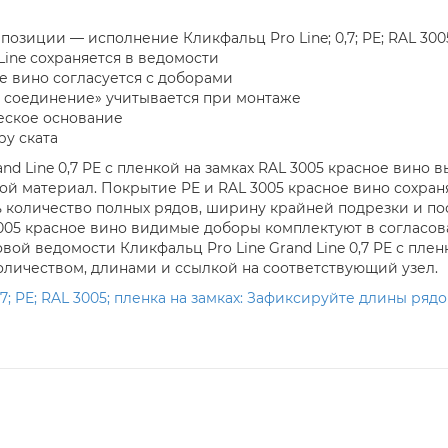
позиции — исполнение Кликфальц Pro Line; 0,7; PE; RAL 3005
Line сохраняется в ведомости
е вино согласуется с доборами
 соединение» учитывается при монтаже
еское основание
ру ската
and Line 0,7 PE с пленкой на замках RAL 3005 красное вин
ой материал. Покрытие PE и RAL 3005 красное вино сохра
ь количество полных рядов, ширину крайней подрезки и п
3005 красное вино видимые доборы комплектуют в согласов
вой ведомости Кликфальц Pro Line Grand Line 0,7 PE с плен
оличеством, длинами и ссылкой на соответствующий узел.
,7; PE; RAL 3005; пленка на замках: Зафиксируйте длины ря