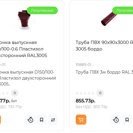
Популярный
Популяр
онка выпускная
Труба ПВХ 90х90х3000 
/100-0.6 Пластизол
3005 бордо
хсторонний RAL3005
-01
10889-01
нка выпускная D150/100-
Труба ПВХ 3м бордо RAL 3
Пластизол двухсторонний
005..
0
0
.77р.
855.73р.
/шт
ДС: 735.77р.
Без НДС: 855.73р.