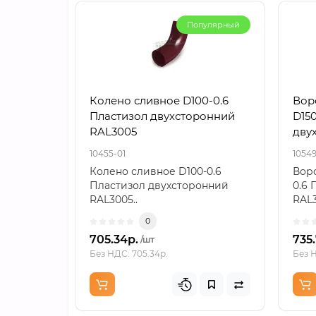
Популярный
Колено сливное D100-0.6
Вор
Пластизол двухсторонний
D150
RAL3005
дву
10455-01
10549
Колено сливное D100-0.6
Воро
Пластизол двухсторонний
0.6 
RAL3005..
RAL3
0
705.34р.
735
/шт
Без НДС: 705.34р.
Без Н