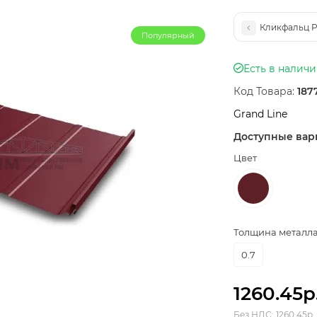
Кликфальц Pr
Популярный
Есть в налич
Код Товара:
187
Grand Line
Доступные вар
Цвет
Толщина металла,
0.7
1260.45р
Без НДС: 1260.45р.