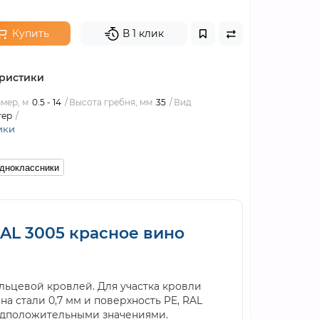
Купить
В 1 клик
ристики
мер, м
0.5 - 14
Высота гребня, мм
35
Вид
тер
ики
дноклассники
RAL 3005 красное вино
льцевой кровлей. Для участка кровли
а стали 0,7 мм и поверхность PE, RAL
редположительными значениями.