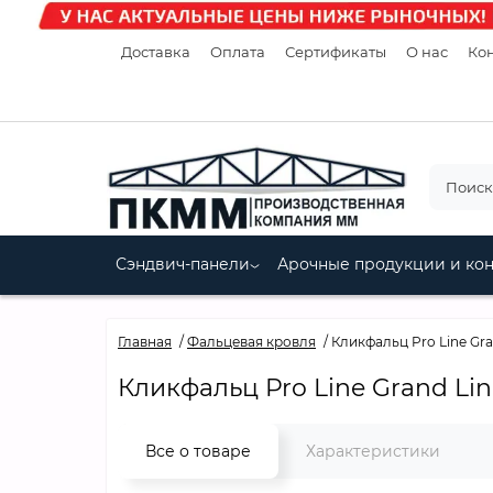
Доставка
Оплата
Сертификаты
О нас
Кон
Сэндвич-панели
Арочные продукции и ко
Главная
Фальцевая кровля
Кликфальц Pro Line Gra
Кликфальц Pro Line Grand Lin
Все о товаре
Характеристики