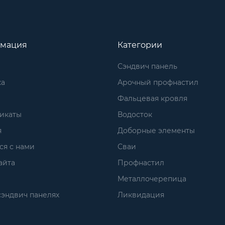
мация
Категории
Сэндвич панель
ка
Арочный профнастил
Фальцевая кровля
икаты
Водосток
я
Доборные элементы
ся с нами
Сваи
айта
Профнастил
Металлочерепица
сэндвич панелях
Ликвидация