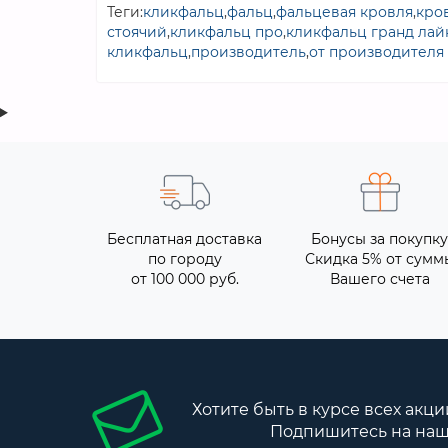
Теги:
кликфальц
,
фальц
,
фальцевая кровля
,
кро
стоячий
,
кликфальц про
,
кликфальц гранд лай
кликфальц
,
производитель
,
от производителя
Бесплатная доставка
Бонусы за покупку
по городу
Скидка 5% от сумм
от 100 000 руб.
Вашего счета
Хотите быть в курсе всех акци
Подпишитесь на наш