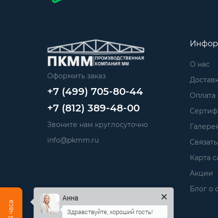
Инфор
О нас
Оформить заказ
Достав
+7 (499) 705-80-44
Оплата
+7 (812) 389-48-00
Сертиф
Звоните нам круглосуточно
Галере
info@pkmm.ru
Связать
Карта с
Акции
Блог о 
Анна