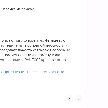
; пленка на замках
о выбирают как конкретную фальцевую
няют едиными в основной плоскости и
оследовательность установки доборных
анном исполнении, а замену кода
кой на замках RAL 3005 красное вино
дов, примыкания и комплект крепежа