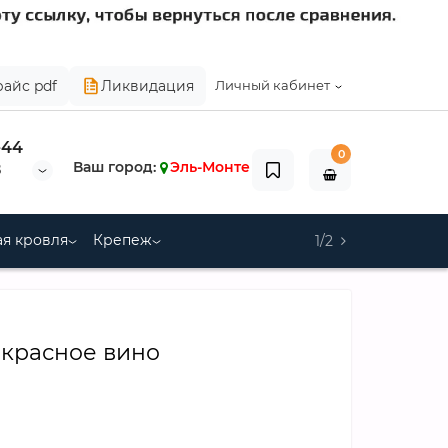
райс pdf
Ликвидация
Личный кабинет
-44
0
Ваш город:
Эль-Монте
8
я кровля
Крепеж
1/2
5 красное вино