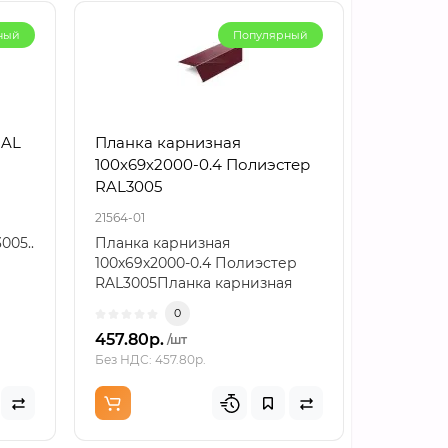
ный
Популярный
RAL
Планка карнизная
Планка
100х69х2000-0.4 Полиэстер
верхняя
RAL3005
Полиэст
21564-01
21976-01
005..
Планка карнизная
Планка 
100х69х2000-0.4 Полиэстер
140х90х2
RAL3005Планка карнизная
RAL3005
формата 100х69х2000 с толщи..
примыка
0
457.80р.
766.86р
/шт
Без НДС: 457.80р.
Без НДС: 7