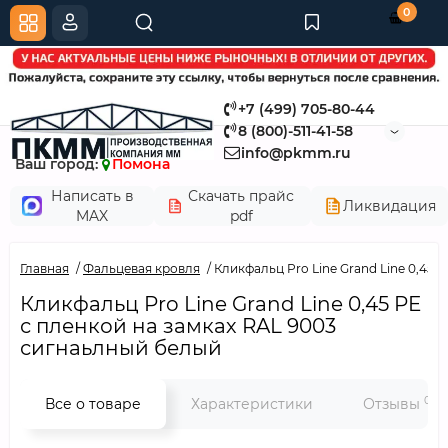
0
+7 (499) 705-80-44
8 (800)-511-41-58
info@pkmm.ru
Ваш город:
Помона
Написать в
Скачать прайс
Ликвидация
MAX
pdf
Главная
Фальцевая кровля
Кликфальц Pro Line Grand Line 0,45 
Кликфальц Pro Line Grand Line 0,45 PE
с пленкой на замках RAL 9003
сигнаьлный белый
0
Все о товаре
Характеристики
Отзывы