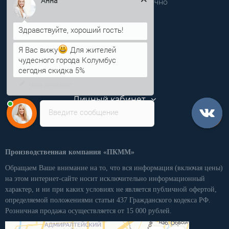
Звоните нам круглосуточно
Анна
info@pkmm.ru
Информация
Я Вас вижу
Для жителей
чудесного города Колумбус
Категории
сегодня скидка 5%
Личный кабинет
Введите сообщение
Производственная компания «ПКММ»
Обращаем Ваше внимание на то, что вся информация (включая цены)
на этом интернет-сайте носит исключительно информационный
характер, и ни при каких условиях не является публичной офертой,
определяемой положениями статьи 437 Гражданского кодекса РФ.
Розничная продажа осуществляется от 15 000 рублей.