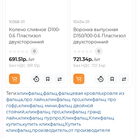
10368-01
10454-01
Колено сливное D100-
Воронка выпускная
0.6 Пластизол
D150/100-0.6 Пластизол
двухсторонний
двухсторонний
RAL9010..
RAL9010..
0
0
691.51р.
721.34р.
/шт
/шт
Без НДС: 691.51р.
Без НДС: 721.34р.
Теги:
кликфальц
,
фальц
,
фальцевая кровля
,
кровля из
фальца
,
про лайн
,
кликфальц про
,
кликфальц про
гофр
,
кликфальц мини
,
фальц двойной
стоячий
,
кликфальц про
,
кликфальц гранд
лайн
,
кликфальц пурпро
,
Кликфальц
,
Кликфальц
купить
,
купить кликфальц
,
Купить
кликфальц
,
производитель
,
от производителя