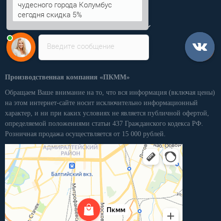
чудесного города Колумбус
Категории
сегодня скидка 5%
Личный кабинет
Введите сообщение
Производственная компания «ПКММ»
Обращаем Ваше внимание на то, что вся информация (включая цены)
на этом интернет-сайте носит исключительно информационный
характер, и ни при каких условиях не является публичной офертой,
определяемой положениями статьи 437 Гражданского кодекса РФ.
Розничная продажа осуществляется от 15 000 рублей.