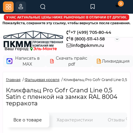
0
+7 (499) 705-80-44
8 (800)-511-41-58
info@pkmm.ru
Ваш город:
Эль-Монте
Написать в
Скачать прайс
Ликвидация
MAX
pdf
Главная
Фальцевая кровля
Кликфальц Pro Gofr Grand Line 0,5 Sa
Кликфальц Pro Gofr Grand Line 0,5
Satin с пленкой на замках RAL 8004
терракота
0
Все о товаре
Характеристики
Отзывы