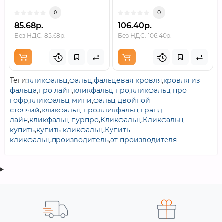
0
0
85.68р.
106.40р.
Без НДС: 85.68р.
Без НДС: 106.40р.
Теги:
кликфальц
,
фальц
,
фальцевая кровля
,
кровля из
фальца
,
про лайн
,
кликфальц про
,
кликфальц про
гофр
,
кликфальц мини
,
фальц двойной
стоячий
,
кликфальц про
,
кликфальц гранд
лайн
,
кликфальц пурпро
,
Кликфальц
,
Кликфальц
купить
,
купить кликфальц
,
Купить
кликфальц
,
производитель
,
от производителя