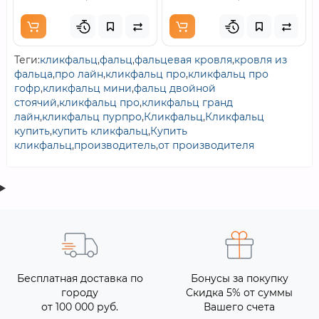
Теги:
кликфальц
,
фальц
,
фальцевая кровля
,
кровля из
фальца
,
про лайн
,
кликфальц про
,
кликфальц про
гофр
,
кликфальц мини
,
фальц двойной
стоячий
,
кликфальц про
,
кликфальц гранд
лайн
,
кликфальц пурпро
,
Кликфальц
,
Кликфальц
купить
,
купить кликфальц
,
Купить
кликфальц
,
производитель
,
от производителя
Бесплатная доставка по
Бонусы за покупку
городу
Скидка 5% от суммы
от 100 000 руб.
Вашего счета