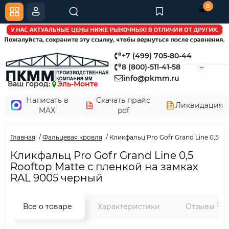
0
+7 (499) 705-80-44
8 (800)-511-41-58
info@pkmm.ru
Ваш город:
Эль-Монте
Написать в
Скачать прайс
Ликвидация
MAX
pdf
Главная
Фальцевая кровля
Кликфальц Pro Gofr Grand Line 0,5 R
Кликфальц Pro Gofr Grand Line 0,5
Rooftop Matte с пленкой на замках
RAL 9005 черный
0
Все о товаре
Характеристики
Отзывы