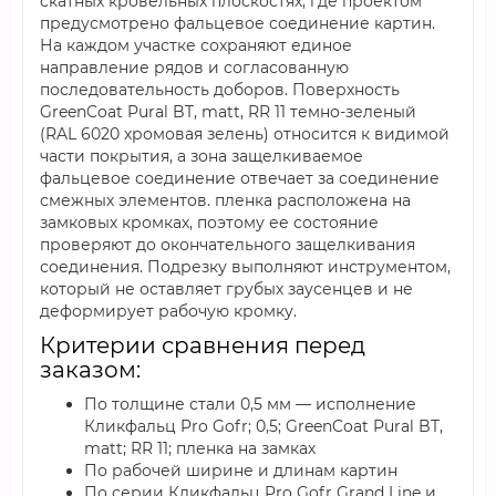
скатных кровельных плоскостях, где проектом
предусмотрено фальцевое соединение картин.
На каждом участке сохраняют единое
направление рядов и согласованную
последовательность доборов. Поверхность
GreenCoat Pural BT, matt, RR 11 темно-зеленый
(RAL 6020 хромовая зелень) относится к видимой
части покрытия, а зона защелкиваемое
фальцевое соединение отвечает за соединение
смежных элементов. пленка расположена на
замковых кромках, поэтому ее состояние
проверяют до окончательного защелкивания
соединения. Подрезку выполняют инструментом,
который не оставляет грубых заусенцев и не
деформирует рабочую кромку.
Критерии сравнения перед
заказом:
По толщине стали 0,5 мм — исполнение
Кликфальц Pro Gofr; 0,5; GreenCoat Pural BT,
matt; RR 11; пленка на замках
По рабочей ширине и длинам картин
По серии Кликфальц Pro Gofr Grand Line и