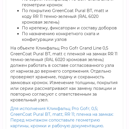
геометрии кромок
По покрытию GreenCoat Pural BT, matt и
коду RR 11 темно-зеленый (RAL 6020
хромовая зелень)
По крепежу, фиксаторам и составу доборов
По назначению конкретного ската и
конфигурации узлов
На объекте Кликфальц Pro Gofr Grand Line 0,5
GreenCoat Pural BT, matt с пленкой на замках RR 11
темно-зеленый (RAL 6020 хромовая зелень)
должен работать в составе согласованного узла
от карниза до верхнего сопряжения. Отдельно
проверяют хранение, подачу и сохранность
замковых кромок. Изменение толщины, покрытия
или серии рассматривают как замену позиции и
повторно согласуют с ответственным за
кровельный узел.
Для исполнения Кликфальц Pro Gofr; 0,5;
GreenCoat Pural BT, matt; RR 11; пленка на замках:
Перед монтажом сопоставьте геометрию
картины, кромки и рабочую документацию.