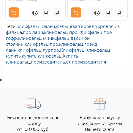
Теги:
кликфальц
,
фальц
,
фальцевая кровля
,
кровля из
фальца
,
про лайн
,
кликфальц про
,
кликфальц про
гофр
,
кликфальц мини
,
фальц двойной
стоячий
,
кликфальц про
,
кликфальц гранд
лайн
,
кликфальц пурпро
,
Кликфальц
,
Кликфальц
купить
,
купить кликфальц
,
Купить
кликфальц
,
производитель
,
от производителя
Бесплатная доставка по
Бонусы за покупку
городу
Скидка 5% от суммы
от 100 000 руб.
Вашего счета