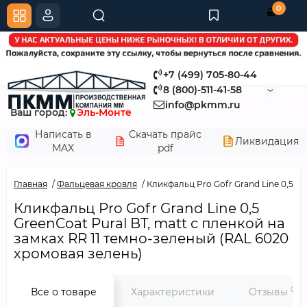
0
+7 (499) 705-80-44
8 (800)-511-41-58
info@pkmm.ru
Ваш город:
Эль-Монте
Написать в
Скачать прайс
Ликвидация
MAX
pdf
Главная
Фальцевая кровля
Кликфальц Pro Gofr Grand Line 0,5 Gr
Кликфальц Pro Gofr Grand Line 0,5
GreenCoat Pural BT, matt с пленкой на
замках RR 11 темно-зеленый (RAL 6020
хромовая зелень)
0
Все о товаре
Характеристики
Отзывы