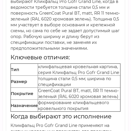
выбирают Кликфальц Pro Gofr Grand Line, когда в
ведомости требуется толщина стали 0,5 мм и
поверхность GreenCoat Pural BT, matt, RR 11 темно-
зеленый (RAL 6020 хромовая зелень). Толщина 0,5
мм участвует в выборе основания и крепежной
схемы, но сама по себе не задает допустимый шаг
опор. Рабочую ширину и длину берут из
спецификации поставки, не заменяя их
предположительными значениями.
Ключевые отличия:
кликфальцевая кровельная картина,
Тип
серия Кликфальц Pro Gofr Grand Line
толщина стали 0,5 мм; ширина по
Размер
спецификации
GreenCoat Pural BT, matt, RR 11 темно-
Покрытие
зеленый (RAL 6020 хромовая зелень)
формирование кликфальцевого
Назначение
кровельного покрытия
Когда выбирают это исполнение
Кликфальц Pro Gofr Grand Line применяют на