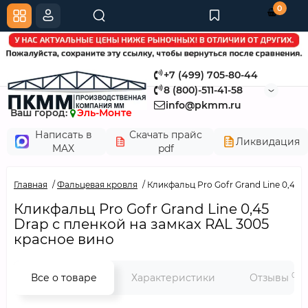
0
+7 (499) 705-80-44
8 (800)-511-41-58
info@pkmm.ru
Ваш город:
Эль-Монте
Написать в
Скачать прайс
Ликвидация
MAX
pdf
Главная
Фальцевая кровля
Кликфальц Pro Gofr Grand Line 0,45 
Кликфальц Pro Gofr Grand Line 0,45
Drap с пленкой на замках RAL 3005
красное вино
0
Все о товаре
Характеристики
Отзывы