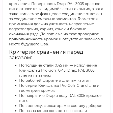
крепления. Поверхность Drap, RAL 3005 красное
вино относится к видимой части покрытия, а зона
защелкиваемое фальцевое соединение отвечает
за соединение смежных элементов. Геометрия
примыкания должна учитывать направление
водоотведения, карниз, конек и боковые
окончания ряда. До подъема на скат проверяют
прямолинейность кромок и отсутствие заломов в
месте будущего шва.
Критерии сравнения перед
заказом:
По толщине стали 0,45 мм — исполнение
Кликфальц Pro Gofr; 0,45; Drap; RAL 3005;
пленка на замках
По рабочей ширине и длинам картин
По серии Кликфальц Pro Gofr Grand Line и
геометрии кромок
По покрытию Drap и коду RAL 3005 красное
вино
По крепежу, фиксаторам и составу доборов
По назначению конкретного ската и