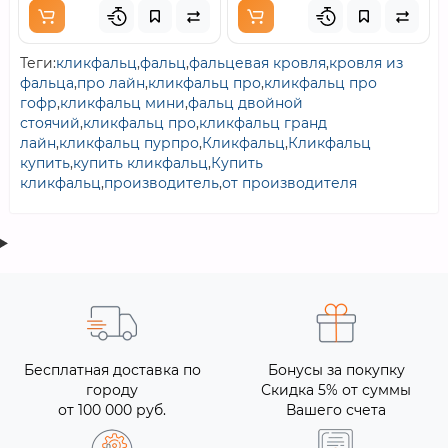
Теги:
кликфальц
,
фальц
,
фальцевая кровля
,
кровля из
фальца
,
про лайн
,
кликфальц про
,
кликфальц про
гофр
,
кликфальц мини
,
фальц двойной
стоячий
,
кликфальц про
,
кликфальц гранд
лайн
,
кликфальц пурпро
,
Кликфальц
,
Кликфальц
купить
,
купить кликфальц
,
Купить
кликфальц
,
производитель
,
от производителя
Бесплатная доставка по
Бонусы за покупку
городу
Скидка 5% от суммы
от 100 000 руб.
Вашего счета