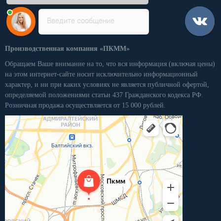
Введите сообщение
Производственная компания «ПКММ»
Обращаем Ваше внимание на то, что вся информация (включая цены)
на этом интернет-сайте носит исключительно информационный
характер, и ни при каких условиях не является публичной офертой,
определяемой положениями статьи 437 Гражданского кодекса РФ.
Розничная продажа осуществляется от 15 000 рублей.