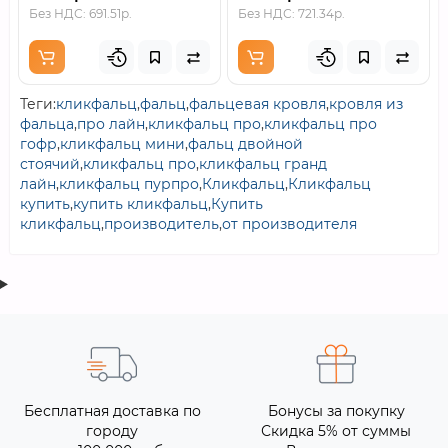
Без НДС: 691.51р.
Без НДС: 721.34р.
Теги:
кликфальц
,
фальц
,
фальцевая кровля
,
кровля из
фальца
,
про лайн
,
кликфальц про
,
кликфальц про
гофр
,
кликфальц мини
,
фальц двойной
стоячий
,
кликфальц про
,
кликфальц гранд
лайн
,
кликфальц пурпро
,
Кликфальц
,
Кликфальц
купить
,
купить кликфальц
,
Купить
кликфальц
,
производитель
,
от производителя
Бесплатная доставка по
Бонусы за покупку
городу
Скидка 5% от суммы