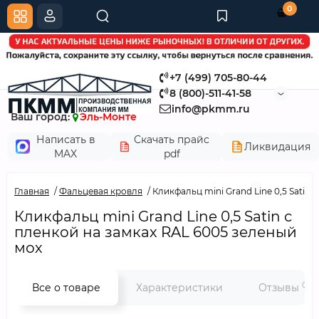
0
+7 (499) 705-80-44
8 (800)-511-41-58
info@pkmm.ru
Ваш город:
Эль-Монте
Написать в
Скачать прайс
Ликвидация
MAX
pdf
Главная
Фальцевая кровля
Кликфальц mini Grand Line 0,5 Satin
Кликфальц mini Grand Line 0,5 Satin с
пленкой на замках RAL 6005 зеленый
мох
0
Все о товаре
Характеристики
Отзывы