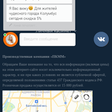
Информация
Я Вас вижу
Для жителей
чудесного города Колумбус
Категории
сегодня скидка 5%
Личный кабинет
Введите сообщение
Производственная компания «ПКММ»
Обращаем Ваше внимание на то, что вся информация (включая цены)
на этом интернет-сайте носит исключительно информационный
характер, и ни при каких условиях не является публичной офертой,
определяемой положениями статьи 437 Гражданского кодекса РФ.
Розничная продажа осуществляется от 15 000 рублей.