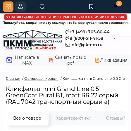
0
+7 (499) 705-80-44
8 (800)-511-41-58
info@pkmm.ru
Ваш город:
Эль-Монте
Написать в
Скачать прайс
Ликвидация
MAX
pdf
Главная
Фальцевая кровля
Кликфальц mini Grand Line 0,5 Green
Кликфальц mini Grand Line 0,5
GreenCoat Pural BT, matt RR 22 серый
(RAL 7042 транспортный серый a)
0
Все о товаре
Характеристики
Отзывы