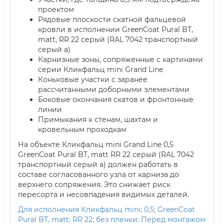
проектом
Рядовые плоскости скатной фальцевой
кровли в исполнении GreenCoat Pural BT,
matt, RR 22 серый (RAL 7042 транспортный
серый a)
Карнизные зоны, сопряженные с картинами
серии Кликфальц mini Grand Line
Коньковые участки с заранее
рассчитанными доборными элементами
Боковые окончания скатов и фронтонные
линии
Примыкания к стенам, шахтам и
кровельным проходкам
На объекте Кликфальц mini Grand Line 0,5
GreenCoat Pural BT, matt RR 22 серый (RAL 7042
транспортный серый a) должен работать в
составе согласованного узла от карниза до
верхнего сопряжения. Это снижает риск
пересорта и несовпадения видимых деталей.
Для исполнения Кликфальц mini; 0,5; GreenCoat
Pural BT, matt; RR 22; без пленки: Перед монтажом