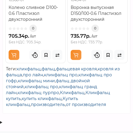
Колено сливное D100-
Воронка выпускная
0.6 Пластизол
D150/100-0.6 Пластизол
двухсторонний
двухсторонний
RAL9010..
RAL9010..
0
0
705.34р.
735.77р.
/шт
/шт
Без НДС: 705.34р.
Без НДС: 735.77р.
Теги:
кликфальц
,
фальц
,
фальцевая кровля
,
кровля из
фальца
,
про лайн
,
кликфальц про
,
кликфальц про
гофр
,
кликфальц мини
,
фальц двойной
стоячий
,
кликфальц про
,
кликфальц гранд
лайн
,
кликфальц пурпро
,
Кликфальц
,
Кликфальц
купить
,
купить кликфальц
,
Купить
кликфальц
,
производитель
,
от производителя