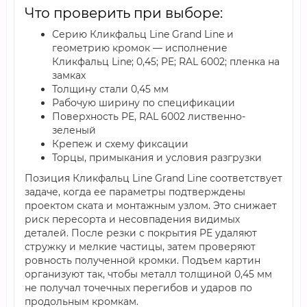
Что проверить при выборе:
Серию Кликфальц Line Grand Line и
геометрию кромок — исполнение
Кликфальц Line; 0,45; PE; RAL 6002; пленка на
замках
Толщину стали 0,45 мм
Рабочую ширину по спецификации
Поверхность PE, RAL 6002 лиственно-
зеленый
Крепеж и схему фиксации
Торцы, примыкания и условия разгрузки
Позиция Кликфальц Line Grand Line соответствует
задаче, когда ее параметры подтверждены
проектом ската и монтажным узлом. Это снижает
риск пересорта и несовпадения видимых
деталей. После резки с покрытия PE удаляют
стружку и мелкие частицы, затем проверяют
ровность полученной кромки. Подъем картин
организуют так, чтобы металл толщиной 0,45 мм
не получал точечных перегибов и ударов по
продольным кромкам.