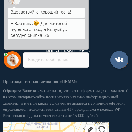
Анна
info@pkmm.ru
Информация
Я Вас вижу
Для жителей
чудесного города Колумбус
Категории
сегодня скидка 5%
Личный кабинет
Введите сообщение
Производственная компания «ПКММ»
Обращаем Ваше внимание на то, что вся информация (включая цены)
на этом интернет-сайте носит исключительно информационный
характер, и ни при каких условиях не является публичной офертой,
определяемой положениями статьи 437 Гражданского кодекса РФ.
Розничная продажа осуществляется от 15 000 рублей.