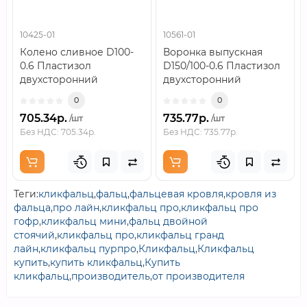
10425-01
10561-01
Колено сливное D100-
Воронка выпускная
0.6 Пластизол
D150/100-0.6 Пластизол
двухсторонний
двухсторонний
RAL6005..
RAL6005..
0
0
705.34р.
735.77р.
/шт
/шт
Без НДС: 705.34р.
Без НДС: 735.77р.
Теги:
кликфальц
,
фальц
,
фальцевая кровля
,
кровля из
фальца
,
про лайн
,
кликфальц про
,
кликфальц про
гофр
,
кликфальц мини
,
фальц двойной
стоячий
,
кликфальц про
,
кликфальц гранд
лайн
,
кликфальц пурпро
,
Кликфальц
,
Кликфальц
купить
,
купить кликфальц
,
Купить
кликфальц
,
производитель
,
от производителя