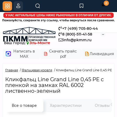
0
+7 (499) 705-80-44
8 (800)-511-41-58
info@pkmm.ru
Ваш город:
Эль-Монте
Написать в
Скачать прайс
Ликвидация
MAX
pdf
Главная
Фальцевая кровля
Кликфальц Line Grand Line 0,45 PE с
Кликфальц Line Grand Line 0,45 PE с
пленкой на замках RAL 6002
лиственно-зеленый
0
Все о товаре
Характеристики
Отзывы