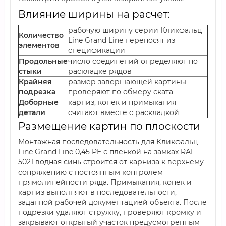
Влияние ширины на расчет:
рабочую ширину серии Кликфальц
Количество
Line Grand Line переносят из
элементов
спецификации
Продольные
число соединений определяют по
стыки
раскладке рядов
Крайняя
размер завершающей картины
подрезка
проверяют по обмеру ската
Доборные
карниз, конек и примыкания
детали
считают вместе с раскладкой
Размещение картин по плоскости
Монтажная последовательность для Кликфальц
Line Grand Line 0,45 PE с пленкой на замках RAL
5021 водная синь строится от карниза к верхнему
сопряжению с постоянным контролем
прямолинейности ряда. Примыкания, конек и
карниз выполняют в последовательности,
заданной рабочей документацией объекта. После
подрезки удаляют стружку, проверяют кромку и
закрывают открытый участок предусмотренным