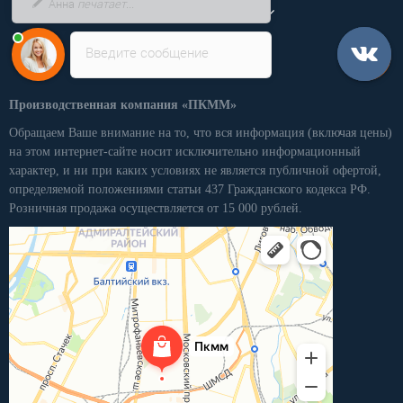
Личный кабинет
Введите сообщение
Производственная компания «ПКММ»
Обращаем Ваше внимание на то, что вся информация (включая цены)
на этом интернет-сайте носит исключительно информационный
характер, и ни при каких условиях не является публичной офертой,
определяемой положениями статьи 437 Гражданского кодекса РФ.
Розничная продажа осуществляется от 15 000 рублей.