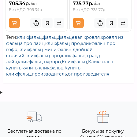
705.34р.
735.77р.
/шт
/шт
Без НДС: 705.34р.
Без НДС: 735.77р.
Теги:
кликфальц
,
фальц
,
фальцевая кровля
,
кровля из
фальца
,
про лайн
,
кликфальц про
,
кликфальц про
гофр
,
кликфальц мини
,
фальц двойной
стоячий
,
кликфальц про
,
кликфальц гранд
лайн
,
кликфальц пурпро
,
Кликфальц
,
Кликфальц
купить
,
купить кликфальц
,
Купить
кликфальц
,
производитель
,
от производителя
Бесплатная доставка по
Бонусы за покупку