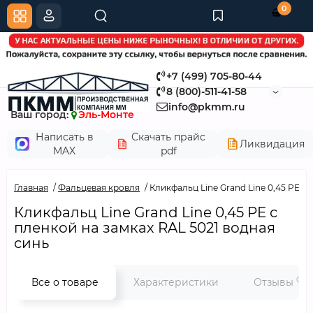
0
+7 (499) 705-80-44
8 (800)-511-41-58
info@pkmm.ru
Ваш город:
Эль-Монте
Написать в
Скачать прайс
Ликвидация
MAX
pdf
Главная
Фальцевая кровля
Кликфальц Line Grand Line 0,45 PE с
Кликфальц Line Grand Line 0,45 PE с
пленкой на замках RAL 5021 водная
синь
0
Все о товаре
Характеристики
Отзывы