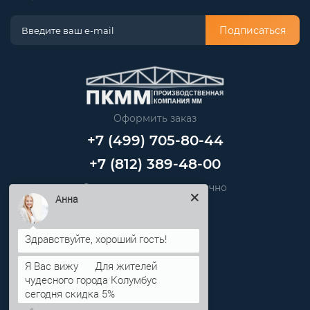
Подписаться
Оформить заказ
+7 (499) 705-80-44
+7 (812) 389-48-00
Звоните нам круглосуточно
info@pkmm.ru
Анна
Информация
Я Вас вижу
Для жителей
Категории
чудесного города Колумбус
сегодня скидка 5%