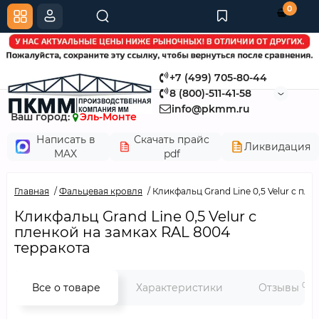
0
+7 (499) 705-80-44
8 (800)-511-41-58
info@pkmm.ru
Ваш город:
Эль-Монте
Написать в
Скачать прайс
Ликвидация
MAX
pdf
Главная
Фальцевая кровля
Кликфальц Grand Line 0,5 Velur с пл
Кликфальц Grand Line 0,5 Velur с
пленкой на замках RAL 8004
терракота
0
Все о товаре
Характеристики
Отзывы