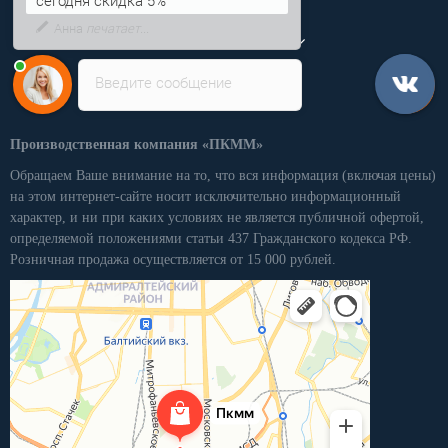
сегодня скидка 5%
Личный кабинет
Введите сообщение
Производственная компания «ПКММ»
Обращаем Ваше внимание на то, что вся информация (включая цены)
на этом интернет-сайте носит исключительно информационный
характер, и ни при каких условиях не является публичной офертой,
определяемой положениями статьи 437 Гражданского кодекса РФ.
Розничная продажа осуществляется от 15 000 рублей.