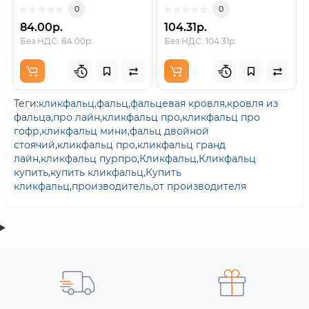
0
0
84.00р.
104.31р.
Без НДС: 84.00р.
Без НДС: 104.31р.
Теги:
кликфальц
,
фальц
,
фальцевая кровля
,
кровля из
фальца
,
про лайн
,
кликфальц про
,
кликфальц про
гофр
,
кликфальц мини
,
фальц двойной
стоячий
,
кликфальц про
,
кликфальц гранд
лайн
,
кликфальц пурпро
,
Кликфальц
,
Кликфальц
купить
,
купить кликфальц
,
Купить
кликфальц
,
производитель
,
от производителя