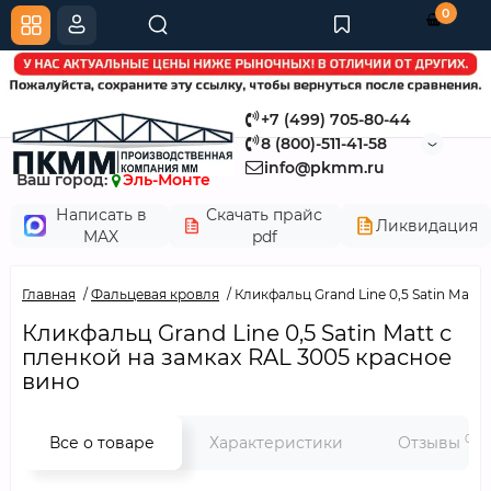
0
+7 (499) 705-80-44
8 (800)-511-41-58
info@pkmm.ru
Ваш город:
Эль-Монте
Написать в
Скачать прайс
Ликвидация
MAX
pdf
Главная
Фальцевая кровля
Кликфальц Grand Line 0,5 Satin Мatt
Кликфальц Grand Line 0,5 Satin Мatt с
пленкой на замках RAL 3005 красное
вино
0
Все о товаре
Характеристики
Отзывы