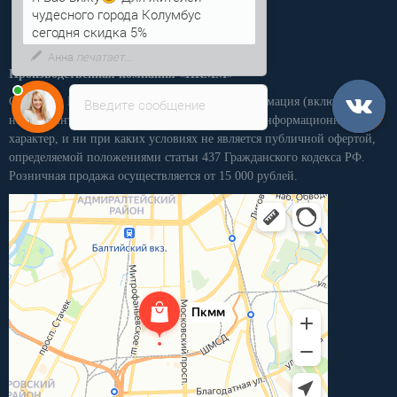
Я Вас вижу
Для жителей
чудесного города Колумбус
сегодня скидка 5%
Производственная компания «ПКММ»
Обращаем Ваше внимание на то, что вся информация (включая цены)
Введите сообщение
на этом интернет-сайте носит исключительно информационный
характер, и ни при каких условиях не является публичной офертой,
определяемой положениями статьи 437 Гражданского кодекса РФ.
Розничная продажа осуществляется от 15 000 рублей.