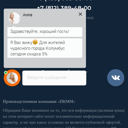
+7 (812) 389-48-00
Звоните нам круглосуточно
Анна
info@pkmm.ru
Я Вас вижу
Для жителей
Информация
чудесного города Колумбус
сегодня скидка 5%
Категории
Личный кабинет
Введите сообщение
Производственная компания «ПКММ»
Обращаем Ваше внимание на то, что вся информация (включая цены)
на этом интернет-сайте носит исключительно информационный
характер, и ни при каких условиях не является публичной офертой,