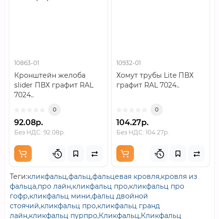
10863-01
10932-01
Кронштейн желоба
Хомут трубы Lite ПВХ
slider ПВХ графит RAL
графит RAL 7024..
7024..
0
0
92.08р.
104.27р.
Без НДС: 92.08р.
Без НДС: 104.27р.
Теги:
кликфальц
,
фальц
,
фальцевая кровля
,
кровля из
фальца
,
про лайн
,
кликфальц про
,
кликфальц про
гофр
,
кликфальц мини
,
фальц двойной
стоячий
,
кликфальц про
,
кликфальц гранд
лайн
,
кликфальц пурпро
,
Кликфальц
,
Кликфальц