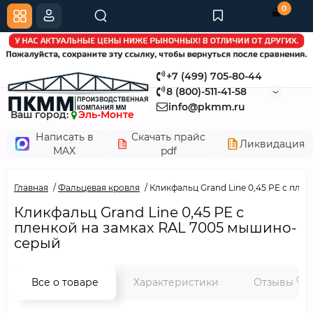
0
+7 (499) 705-80-44
8 (800)-511-41-58
info@pkmm.ru
Ваш город:
Эль-Монте
Написать в
Скачать прайс
Ликвидация
MAX
pdf
Главная
Фальцевая кровля
Кликфальц Grand Line 0,45 PE с пле
Кликфальц Grand Line 0,45 PE с
пленкой на замках RAL 7005 мышино-
серый
0
Все о товаре
Характеристики
Отзывы