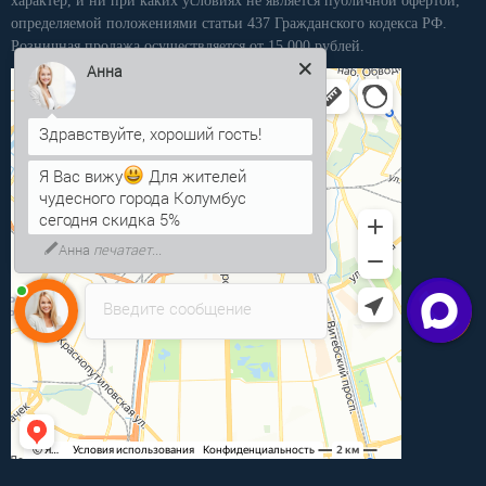
характер, и ни при каких условиях не является публичной офертой,
определяемой положениями статьи 437 Гражданского кодекса РФ.
Розничная продажа осуществляется от 15 000 рублей.
Анна
Я Вас вижу
Для жителей
чудесного города Колумбус
сегодня скидка 5%
Анна
печатает...
Введите сообщение