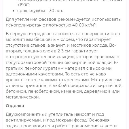
+150С;
срок службы – 30 лет.
Для утепления фасадов рекомендуется использовать
пенополиуретан с плотностью 40-60 кг/м³.
В первую очередь он наносится на поверхности стен
монолитным бесшовным слоем, что гарантирует
отсутствие стыков, а значит, и мостиков холода. Во-
вторых, толщина слоя в 2-3 см гарантирует
стопроцентную теплоизоляцию, которая сравнима с
полутораметровой толщиною кирпичной кладки. В-
третьих, пенополиуретан – материал с высокими
адгезионными качествами. То есть его не надо
крепить к стене какими-то крепежами. Материал сам
отлично прилипнет к любой поверхности: кирпичной,
бетонной, пенобетонной, каменной, деревянной или
металлической.
Отделка
Двухкомпонентный утеплитель наносят и под
вентилируемый, и под мокрый фасад. Основная
задача производителя работ – равномерно нанести