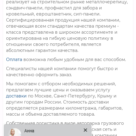
реализует на строительном рынке металлочерепицу,
сэндвич-панели, профнастил для забора и
кровельный, евроштакетник, сип-панели.
Сертифицированная продукция нашей компании,
отвечающая всем стандартам качества премиум -
класса представлена в широком ассортименте и
ориентирована на гибкую ценовую политику в
отношении своего потребителя, является
абсолютным гарантом качества.
Оплата
возможна любым удобным для вас способом.
Специалисты нашей компании помогут быстро и
качественно оформить заказ.
Мы помогаем с отбором необходимых решений,
предлагаем лучшие цены и оказываем услугу
доставки
по Москве, Санкт-Петербургу, Крыму и
другим городам России. Стоимость доставки
определяется размерами километража, габаритов,
массы и объема доставляемого товара.
Собственная логистика в виде автопарка грузового
Анна
автотранспорта, разветвленная складская сеть и
квалифицированный персонал нашей компании