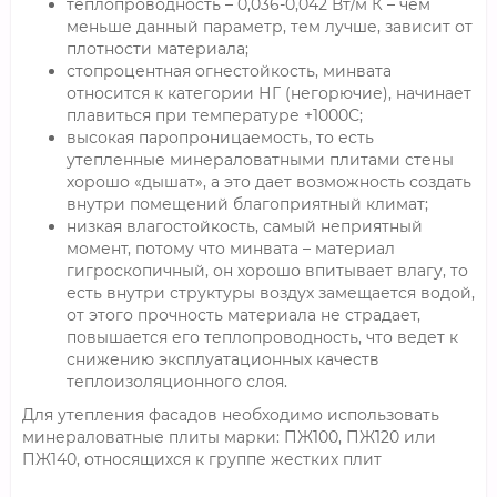
теплопроводность – 0,036-0,042 Вт/м К – чем
меньше данный параметр, тем лучше, зависит от
плотности материала;
стопроцентная огнестойкость, минвата
относится к категории НГ (негорючие), начинает
плавиться при температуре +1000С;
высокая паропроницаемость, то есть
утепленные минераловатными плитами стены
хорошо «дышат», а это дает возможность создать
внутри помещений благоприятный климат;
низкая влагостойкость, самый неприятный
момент, потому что минвата – материал
гигроскопичный, он хорошо впитывает влагу, то
есть внутри структуры воздух замещается водой,
от этого прочность материала не страдает,
повышается его теплопроводность, что ведет к
снижению эксплуатационных качеств
теплоизоляционного слоя.
Для утепления фасадов необходимо использовать
минераловатные плиты марки: ПЖ100, ПЖ120 или
ПЖ140, относящихся к группе жестких плит