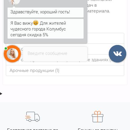
упрощает решение поставленный задач в
приобретении того или иного стройматериала.
Я Вас вижу
Для жителей
чудесного города Колумбус
сегодня скидка 5%
Анна
печатает...
Новости (0)
Блог о сэндвич-панелях (9)
Введите сообщение
Блог о модульных сборно-разборные зданиях (0)
Арочные продукции (1)