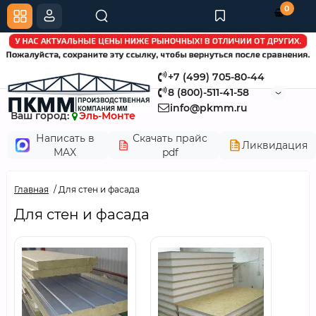
0
+7 (499) 705-80-44
8 (800)-511-41-58
info@pkmm.ru
Ваш город:
Эль-Монте
Написать в
Скачать прайс
Ликвидация
MAX
pdf
Главная
Для стен и фасада
Для стен и фасада