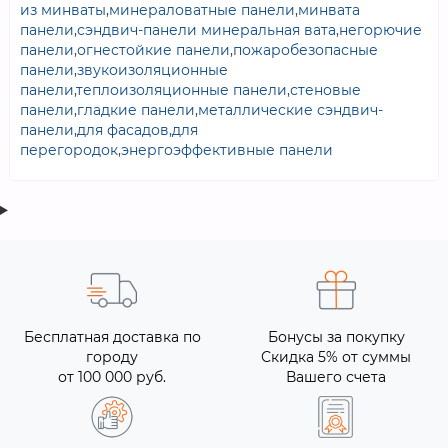
из минваты
,
минераловатные панели
,
минвата
панели
,
сэндвич-панели минеральная вата
,
негорючие
панели
,
огнестойкие панели
,
пожаробезопасные
панели
,
звукоизоляционные
панели
,
теплоизоляционные панели
,
стеновые
панели
,
гладкие панели
,
металлические сэндвич-
панели
,
для фасадов
,
для
перегородок
,
энергоэффективные панели
Бесплатная доставка по
Бонусы за покупку
городу
Скидка 5% от суммы
от 100 000 руб.
Вашего счета