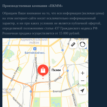
Производственная компания «ПКММ»
Обращаем Ваше внимание на то, что вся информация (включая цены)
на этом интернет-сайте носит исключительно информационный
характер, и ни при каких условиях не является публичной офертой,
определяемой положениями статьи 437 Гражданского кодекса РФ.
Розничная продажа осуществляется от 15 000 рублей.