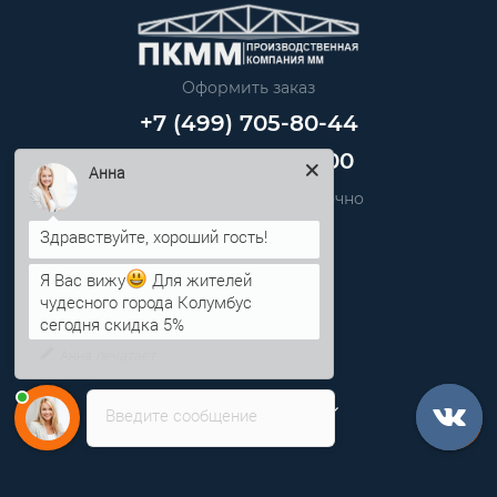
Оформить заказ
+7 (499) 705-80-44
+7 (812) 389-48-00
Анна
Звоните нам круглосуточно
info@pkmm.ru
Я Вас вижу
Для жителей
Информация
чудесного города Колумбус
сегодня скидка 5%
Категории
Личный кабинет
Введите сообщение