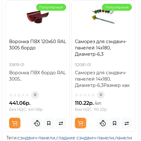
Популярный
Популярный
Воронка ПВХ 120х60 RAL
Саморез для сэндвич-
3005 бордо
панелей 14x180,
Диаметр-6,3
10819-01
32081-01
Воронка ПВХ бордо RAL
Саморез для сэндвич-
3005..
панелей 14x180,
Диаметр-6,3Размер как
расчётный
0
0
параметрДанный
441.06р.
110.22р.
/шт.
саморез отн..
Без НДС: 441.06р.
Без НДС: 110.22р.
Теги:
сэндвич-панели
,
гладкие сэндвич-панели
,
панели