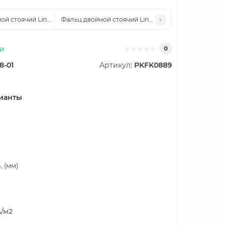
й стоячий Line Grand Line 0,5 PurLite Мatt с пленкой на замках RR 32
Фальц двойной стоячий Line Grand Line 0,5 PurLite
ии
0
8-01
Артикул:
PKFK0889
ианты
 (мм)
.
/м2