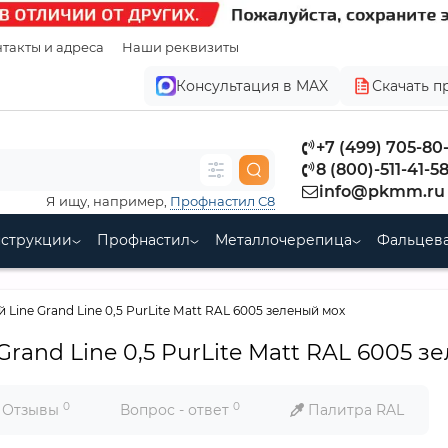
такты и адреса
Наши реквизиты
Консультация в MAX
Скачать п
+7 (499) 705-80
8 (800)-511-41-5
info@pkmm.ru
Я ищу, например,
Профнастил С8
нструкции
Профнастил
Металлочерепица
Фальцева
Line Grand Line 0,5 PurLite Мatt RAL 6005 зеленый мох
rand Line 0,5 PurLite Мatt RAL 6005 з
0
0
Отзывы
Вопрос - ответ
Палитра RAL