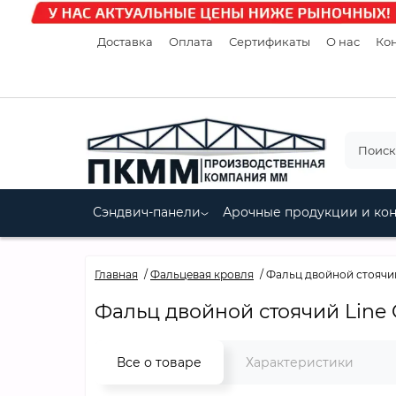
Доставка
Оплата
Сертификаты
О нас
Кон
Сэндвич-панели
Арочные продукции и ко
Главная
Фальцевая кровля
Фальц двойной стоячий 
Фальц двойной стоячий Line G
Все о товаре
Характеристики