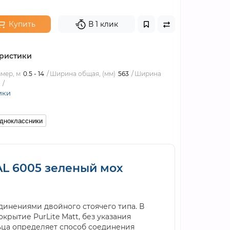
Купить
В 1 клик
ристики
мер, м
0.5 - 14
Ширина общая, (мм)
563
Ширина
ики
дноклассники
RAL 6005 зеленый мох
инениями двойного стоячего типа. В
крытие PurLite Мatt, без указания
ьца определяет способ соединения