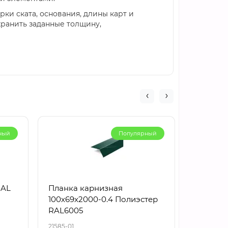
рки ската, основания, длины карт и
хранить заданные толщину,
ный
Популярный
RAL
Планка карнизная
Планка
100х69х2000-0.4 Полиэстер
верхняя
RAL6005
Полиэст
21585-01
21982-01