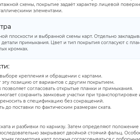
нтажной схемы, покрытие задаёт характер лицевой поверхно
аллическими элементами.
тра
ной плоскости и выбранной схемы карт. Отдельно закладыв
 детали примыкания. Цвет и тип покрытия согласуют с план
тых кромках.
ти:
 выборе крепления и обращении с картами.
ет эту позицию от вариантов с другим покрытием.
х позволяет согласовать открытые планки и примыкания.
омогает сохранить замковые участки при транспортировке и
реносить в спецификацию без сокращений.
ть до поставки по фактическим размерам ската.
ката и разбивки по карнизу. Затем определяют положение
оследовательно закрывают двойной стоячий фальц. Особое
их зонах геометрия карт должна согласовываться с доборны