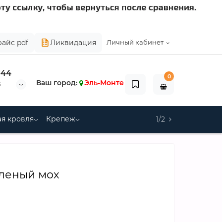
райс pdf
Ликвидация
Личный кабинет
-44
0
Ваш город:
Эль-Монте
8
я кровля
Крепеж
1/2
еленый мох