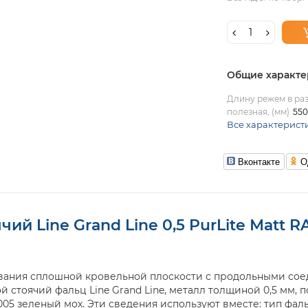
Общие характе
Длину режем в раз
полезная, (мм)
550
Все характерист
Вконтакте
О
ий Line Grand Line 0,5 PurLite Мatt 
ания сплошной кровельной плоскости с продольными соед
тоячий фальц Line Grand Line, металл толщиной 0,5 мм, по
05 зеленый мох. Эти сведения используют вместе: тип фал