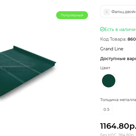
Фальц двойно
Популярный
Есть в налич
Код Товара:
860
Grand Line
Доступные вар
Цвет
Толщина металла,
0.5
1164.80р
Без НДС: 1164.80р.