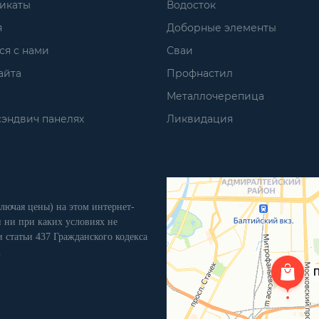
икаты
Водосток
я
Доборные элементы
ся с нами
Сваи
айта
Профнастил
Металлочерепица
сэндвич панелях
Ликвидация
лючая цены) на этом интернет-
 ни при каких условиях не
 статьи 437 Гражданского кодекса
.