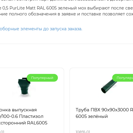
 0,5 PurLite Мatt RAL 6005 зеленый мох выбирают после све
ние полного обозначения в заявке и поставке позволяет со
оборные элементы до запуска заказа.
Популярный
Популяр
онка выпускная
Труба ПВХ 90х90х3000 
/100-0.6 Пластизол
6005 зелёный
хсторонний RAL6005
-01
10891-01