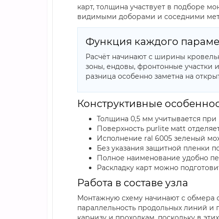
карт, толщина участвует в подборе мо
видимыми доборами и соседними мет
Функция каждого параме
Расчёт начинают с ширины кровель
зоны, ендовы, фронтонные участки и
разница особенно заметна на откры
Конструктивные особеннос
Толщина 0,5 мм учитывается при
Поверхность purlite мatt отделя
Исполнение ral 6005 зеленый мо
Без указания защитной пленки п
Полное наименование удобно пе
Раскладку карт можно подготови
Работа в составе узла
Монтажную схему начинают с обмера с
параллельность продольных линий и п
карнизу и проходкам, поскольку в эт