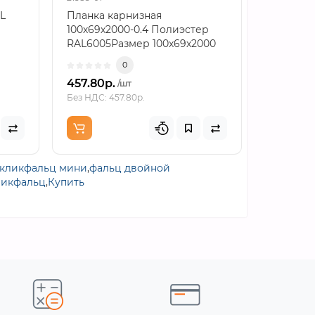
L
Планка карнизная
Планка 
100х69х2000-0.4 Полиэстер
140х90х2
RAL6005Размер 100х69х2000
RAL6005
как расчетная основаПланк..
монтажн
0
457.80р.
766.86р
/шт
Без НДС: 457.80р.
Без НДС: 7
кликфальц мини
,
фальц двойной
ликфальц
,
Купить