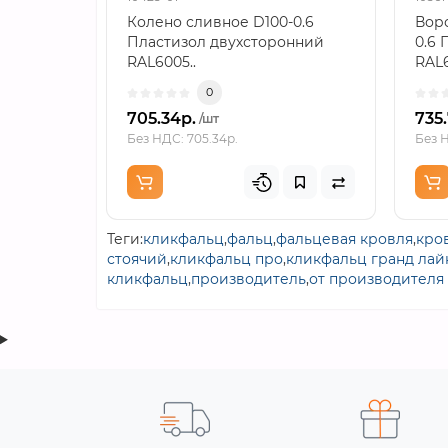
Колено сливное D100-0.6
Воро
Пластизол двухсторонний
0.6 
RAL6005..
RAL6
0
705.34р.
735
/шт
Без НДС: 705.34р.
Без Н
Теги:
кликфальц
,
фальц
,
фальцевая кровля
,
кро
стоячий
,
кликфальц про
,
кликфальц гранд лай
кликфальц
,
производитель
,
от производителя