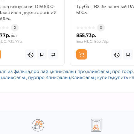
нка выпускная D150/100-
Труба ПВХ 3м зелёный RA
Пластизол двухсторонний
6005..
005..
0
0
.77р.
855.73р.
/шт
ДС: 735.77р.
Без НДС: 855.73р.
вля из фальца
,
про лайн
,
кликфальц про
,
кликфальц про гофр
,
н
,
кликфальц пурпро
,
Кликфальц
,
Кликфальц купить
,
купить к