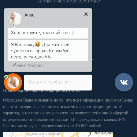
Звоните нам круглосуточно
info@pkmm.ru
Анна
Информация
Категории
Я Вас вижу
Для жителей
чудесного города Колумбус
Личный кабинет
сегодня скидка 5%
Введите сообщение
Производственная компания «ПКММ»
Обращаем Ваше внимание на то, что вся информация (включая цены)
на этом интернет-сайте носит исключительно информационный
характер, и ни при каких условиях не является публичной офертой,
определяемой положениями статьи 437 Гражданского кодекса РФ.
Розничная продажа осуществляется от 15 000 рублей.