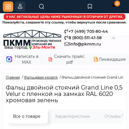
0
+7 (499) 705-80-44
8 (800)-511-41-58
info@pkmm.ru
Ваш город:
Эль-Монте
Написать в
Скачать прайс
Ликвидация
MAX
pdf
Главная
Фальцевая кровля
Фальц двойной стоячий Grand Line 0,
Фальц двойной стоячий Grand Line 0,5
Velur с пленкой на замках RAL 6020
хромовая зелень
0
Все о товаре
Характеристики
Отзывы