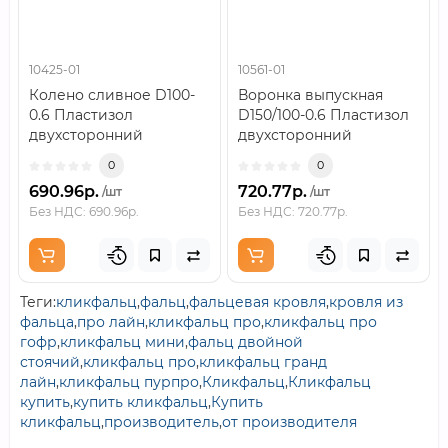
10425-01
10561-01
Колено сливное D100-
Воронка выпускная
0.6 Пластизол
D150/100-0.6 Пластизол
двухсторонний
двухсторонний
RAL6005..
RAL6005..
0
0
690.96р.
720.77р.
/шт
/шт
Без НДС: 690.96р.
Без НДС: 720.77р.
Теги:
кликфальц
,
фальц
,
фальцевая кровля
,
кровля из
фальца
,
про лайн
,
кликфальц про
,
кликфальц про
гофр
,
кликфальц мини
,
фальц двойной
стоячий
,
кликфальц про
,
кликфальц гранд
лайн
,
кликфальц пурпро
,
Кликфальц
,
Кликфальц
купить
,
купить кликфальц
,
Купить
кликфальц
,
производитель
,
от производителя