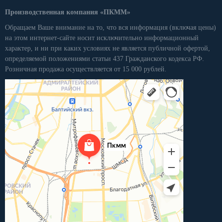
Производственная компания «ПКММ»
Обращаем Ваше внимание на то, что вся информация (включая цены)
на этом интернет-сайте носит исключительно информационный
характер, и ни при каких условиях не является публичной офертой,
определяемой положениями статьи 437 Гражданского кодекса РФ.
Розничная продажа осуществляется от 15 000 рублей.