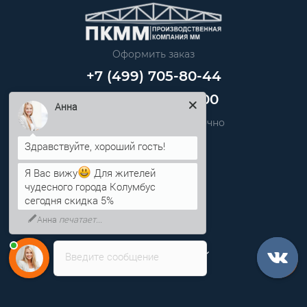
Оформить заказ
+7 (499) 705-80-44
+7 (812) 389-48-00
Анна
Звоните нам круглосуточно
info@pkmm.ru
Я Вас вижу
Для жителей
чудесного города Колумбус
Информация
сегодня скидка 5%
Анна
печатает...
Категории
Личный кабинет
Введите сообщение