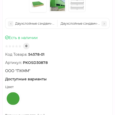
Двухслойные сэндвич-панели пенополиизоцианурат, 0.5, шир
Двухслойные сэндвич-панели пен
Есть в наличии
0
Код Товара:
54578-01
Артикул:
PKOSD30878
ООО "ПКММ"
Доступные варианты
Цвет