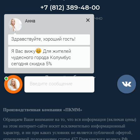
+7 (812) 389-48-00
Звоните нам круглосуточно
Анна
info@pkmm.ru
Информация
Я Вас вижу
Для жителей
чудесного города Колумбус
сегодня скидка 5%
Категории
Личный кабинет
Введите сообщение
Производственная компания «ПКММ»
Обращаем Ваше внимание на то, что вся информация (включая цены)
на этом интернет-сайте носит исключительно информационный
характер, и ни при каких условиях не является публичной офертой,
определяемой положениями статьи 437 Гражданского кодекса РФ.