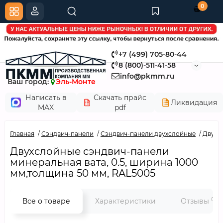
0
+7 (499) 705-80-44
8 (800)-511-41-58
info@pkmm.ru
Ваш город:
Эль-Монте
Написать в
Скачать прайс
Ликвидация
MAX
pdf
Главная
Сэндвич-панели
Сэндвич-панели двухслойные
Двухс
Двухслойные сэндвич-панели
минеральная вата, 0.5, ширина 1000
мм,толщина 50 мм, RAL5005
0
Все о товаре
Характеристики
Отзывы