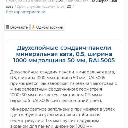
Длину режем в размер, м
0,2-20
Наполнитель
Минеральная
вата
Срок службы изделия (лет)
20
Все характеристики
Вконтакте
Одноклассники
Двухслойные сэндвич-панели
минеральная вата, 0.5, ширина
1000 мм,толщина 50 мм, RAL5005
Двухслойные сэндвич-панели минеральная вата,
0.5, ширина 1000 мм,толщина 50 мм, RAL5005
применяется как заводская панельная заготовка с
минераловатным сердечником; геометрия
1000×50 мм сочетается с металлом 0,5 мм и
окраской RAL5005 (сигнально-синий цвет).
Минераловатное заполнение применяют в узлах,
где требуются сухой монтаж и стабильная
геометрия; лист 0,5 мм служит наружным
экраном для панели шириной 1000 мм.