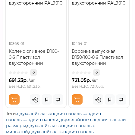
двухсторонний RAL9010
двухсторонний RAL9010
10368-01
10454-01
Колено сливное D100-
Воронка выпускная
0.6 Пластизол
D150/100-0.6 Пластизол
двухсторонний
двухсторонний
RAL9010..
RAL9010..
0
0
691.23р.
721.05р.
/шт
/шт
Без НДС: 691.23р.
Без НДС: 721.05р.
Теги:
двухслойная сэндвич панель
,
сэндвич
панель
,
сэндвич панели
,
двухслойные сэндвич панели
размеры
,
двухслойная сэндвич панель с
минватой
,
двухслойная сэндвич панель