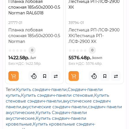
Планка лобовая
Лестница РП-ЛСФ-2900
сложная 185х50х2000-0.5
ХК
Norman RAL6018
21777-01
39794-01
Планка лобовая
Лестница РП-ЛСФ-2900
сложная 185х50х2000-0.5
ХКЛестница РП-
Norman
ЛСФ-2900 ХК
RAL6018Покрытие и
передается в закупку
0
0
внешний видОсновной
полным названием,
1422.58р.
5576.48р.
/шт
/комп
акцент эт..
потому ч..
Без НДС: 1422.58р.
Без НДС: 5576.48р.
Теги:
Купить сэндвич-панели
,
Сэндвич-панели
купить
,
Купить сэндвич-панели стеновые
,
Купить
стеновые сэндвич-панели
,
акустические сэндвич
панели
,
акустические сэндвич-панели
,
сэндвич панели
акустические
,
Купить Сэндвич-панели
акустические
,
Купить сэндвич-панели
кровельные
,
Купить кровельные сэндвич-