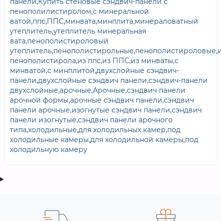
панели
,
Купить стеновые сэндвич-панели с
пенополилистиролом
,
с минеральной
ватой
,
ппс
,
ППС
,
минвата
,
минплита
,
минераловатный
утеплитель
,
утеплитель минеральная
вата
,
пенополистироловый
утеплитель
,
пенополистирольные
,
пенополистироловые
,
пенополистирола
,
из ппс
,
из ППС
,
из минваты
,
с
минватой
,
с минплитой
,
двухслойные сэндвич-
панели
,
двухслойные сэндвич панели
,
сэндвич-панели
двухслойные
,
арочные
,
Арочные
,
сэндвич панели
арочной формы
,
арочные сэндвич панели
,
сэндвич
панели арочные
,
изогнутые сэндвич панели
,
сэндвич
панели изогнутые
,
сэндвич панели арочного
типа
,
холодильные
,
для холодильных камер
,
под
холодильные камеры
,
для холодильной камеры
,
под
холодильную камеру