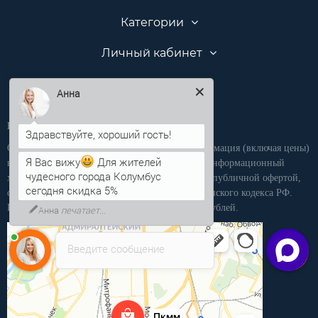
Категории
Личный кабинет
Анна
Производственная компания «ПКММ»
Обращаем Ваше внимание на то, что вся информация (включая цены)
Я Вас вижу
Для жителей
на этом интернет-сайте носит исключительно информационный
чудесного города Колумбус
характер, и ни при каких условиях не является публичной офертой,
сегодня скидка 5%
определяемой положениями статьи 437 Гражданского кодекса РФ.
Розничная продажа осуществляется от 15 000 рублей.
Анна
печатает...
Введите сообщение