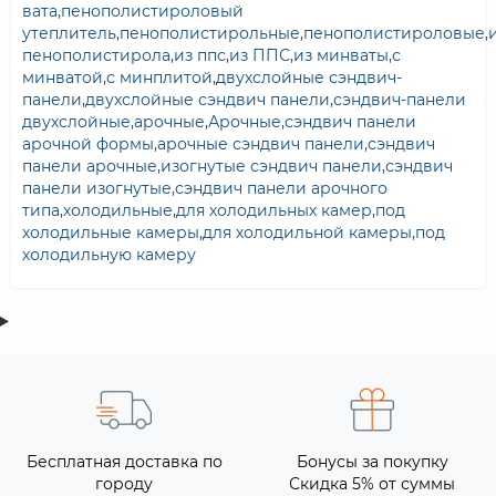
вата
,
пенополистироловый
утеплитель
,
пенополистирольные
,
пенополистироловые
,
пенополистирола
,
из ппс
,
из ППС
,
из минваты
,
с
минватой
,
с минплитой
,
двухслойные сэндвич-
панели
,
двухслойные сэндвич панели
,
сэндвич-панели
двухслойные
,
арочные
,
Арочные
,
сэндвич панели
арочной формы
,
арочные сэндвич панели
,
сэндвич
панели арочные
,
изогнутые сэндвич панели
,
сэндвич
панели изогнутые
,
сэндвич панели арочного
типа
,
холодильные
,
для холодильных камер
,
под
холодильные камеры
,
для холодильной камеры
,
под
холодильную камеру
Бесплатная доставка по
Бонусы за покупку
городу
Скидка 5% от суммы