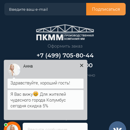
Подписаться
Оформить заказ
+7 (499) 705-80-44
+7 (812) 389-48-00
Анна
Звоните нам круглосуточно
info@pkmm.ru
Я Вас вижу
Для жителей
чудесного города Колумбус
Информация
сегодня скидка 5%
Категории
Введите сообщение