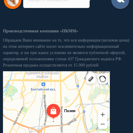
Личный кабинет
Производственная компания «ПКММ»
Обращаем Ваше внимание на то, что вся информация (включая цены)
на этом интернет-сайте носит исключительно информационный
характер, и ни при каких условиях не является публичной офертой,
определяемой положениями статьи 437 Гражданского кодекса РФ.
Розничная продажа осуществляется от 15 000 рублей.