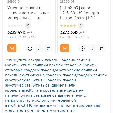
26920-01
28200-01
толщина 30 мм, RAL3020
толщина 30 мм, RAL3020
Угловые сэндвич-
} h1, h2, h3 { color:
панели вертикальные
#2c3e50; } h1 { margin-
минеральная вата,
bottom: 1rem; } h2 {
0.5/0.5, ширина 1000 мм,
margin-top: 2rem;
0
2
толщина 30 мм, RAL302..
border-left: 5px..
3239.47р.
3273.33р.
/м2
/м2
Без НДС: 3239.47р.
Без НДС: 3273.33р.
Теги:
Купить сэндвич-панели
,
Сэндвич-панели
купить
,
Купить сэндвич-панели стеновые
,
Купить
стеновые сэндвич-панели
,
акустические сэндвич
панели
,
акустические сэндвич-панели
,
сэндвич панели
акустические
,
Купить Сэндвич-панели
акустические
,
Купить сэндвич-панели
кровельные
,
Купить кровельные сэндвич-
панели
,
Купить стеновые сэндвич-панели с
пенополилистиролом
,
с минеральной
ватой
,
ппс
,
ППС
,
минвата
,
минплита
,
минераловатный
утеплитель
,
утеплитель минеральная