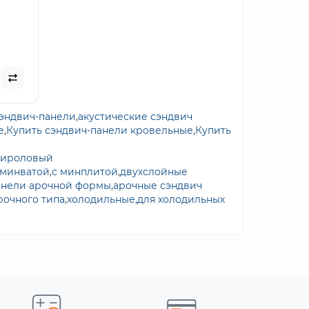
аз..
сэндвич-панели
,
акустические сэндвич
е
,
Купить сэндвич-панели кровельные
,
Купить
тироловый
 минватой
,
с минплитой
,
двухслойные
анели арочной формы
,
арочные сэндвич
рочного типа
,
холодильные
,
для холодильных