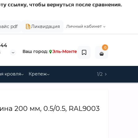
райс pdf
Ликвидация
Личный кабинет
-44
0
Ваш город:
Эль-Монте
8
я кровля
Крепеж
1/2
а 200 мм, 0.5/0.5, RAL9003