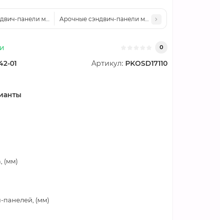
вич-панели минеральная вата, ширина 1000 мм, толщина 200 мм, 0.5/0
Арочные сэндвич-панели минеральная вата, ширина 
ии
0
42-01
Артикул:
PKOSD17110
ианты
 (мм)
-панелей, (мм)