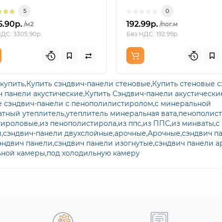
доборный элемент с U-обр
5
0
5.90р.
192.99р.
/м2
/пог.м
ДС: 3305.90р.
Без НДС: 192.99р.
купить
,
Купить сэндвич-панели стеновые
,
Купить стеновые 
ч панели акустические
,
Купить Сэндвич-панели акустически
е сэндвич-панели с пенополилистиролом
,
с минеральной
тный утеплитель
,
утеплитель минеральная вата
,
пенополис
тироловые
,
из пенополистирола
,
из ппс
,
из ППС
,
из минваты
,
с
и
,
сэндвич-панели двухслойные
,
арочные
,
Арочные
,
сэндвич п
эндвич панели
,
сэндвич панели изогнутые
,
сэндвич панели а
ьной камеры
,
под холодильную камеру