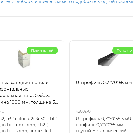
анели, доборы и крепёж можно подобрать в одной поставк
Популярный
Популяр
овые сэндвич-панели
U-профиль 0,7*70*55 мм
изонтальные
ральная вата, 0.5/0.5,
ина 1000 мм, толщина 30
 RAL9003
-01
42092-01
 h2, h3 { color: #2c3e50; } h1 {
U-профиль 0,7*70*55 ммU-
in-bottom: 1rem; } h2 {
профиль 0,7*70*55 мм —
in-top: 2rem; border-left:
гнутый металлический