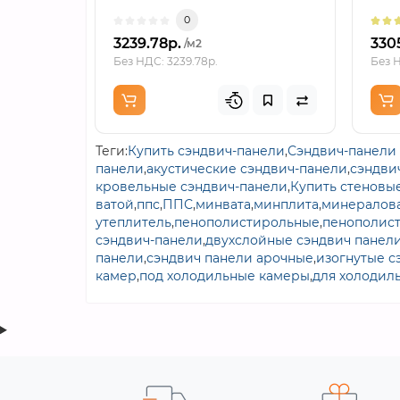
толщина 30 мм, RAL900..
5px..
0
3239.78р.
330
/м2
Без НДС: 3239.78р.
Без Н
Теги:
Купить сэндвич-панели
,
Сэндвич-панели 
панели
,
акустические сэндвич-панели
,
сэндви
кровельные сэндвич-панели
,
Купить стеновы
ватой
,
ппс
,
ППС
,
минвата
,
минплита
,
минералова
утеплитель
,
пенополистирольные
,
пенополис
сэндвич-панели
,
двухслойные сэндвич панел
панели
,
сэндвич панели арочные
,
изогнутые с
камер
,
под холодильные камеры
,
для холодил