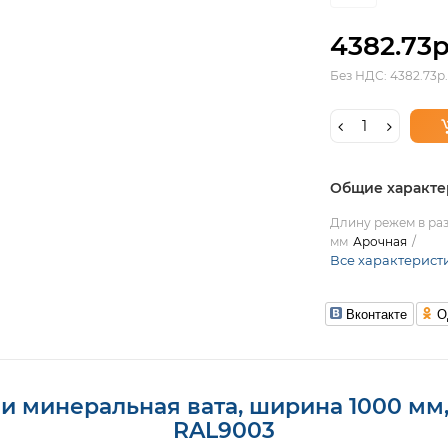
4382.73р
Без НДС: 4382.73р.
Общие характе
Длину режем в раз
мм
Арочная
Все характерист
Вконтакте
О
 минеральная вата, ширина 1000 мм, т
RAL9003