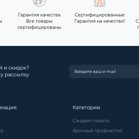
Гарантия качества
Сертифицированные
ы
Все товары
Гарантия на качество!
С
сертифицированы
й и скидок?
у рассылку
мация
Категории
Сэндвич панель
ка
Арочный профнастил