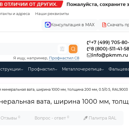
такты и адреса
Наши реквизиты
Консультация в MAX
Скачать п
+7 (499) 705-80
8 (800)-511-41-5
info@pkmm.ru
Я ищу, например,
Профнастил С8
нструкции
Профнастил
Металлочерепица
Фальцева
минеральная вата, ширина 1000 мм, толщина 200 мм, 0.5/0.5, RAL9003
ральная вата, ширина 1000 мм, толщин
0
0
Отзывы
Вопрос - ответ
Палитра RAL