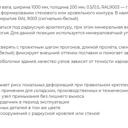
ата, ширина 1000 мм, толщина 200 мм, 0.5/0.5, RAL9003 — 
 формировании стенового или кровельного контура. В наи
покрытие RAL 9003 (сигнально-белый).
ться под радиусную архитектуру, при этом минеральная ва
гня. Для данной позиции используется минераловатный ут
сверять с проектным шагом прогонов, длиной пролёта, схе
-белый) фиксирует внешний оттенок поставки и помогает з
болочки здания; качество узлов зависит от точности карк
ижает риск локальных деформаций при правильном крепле
 применим для складских, производственных и технически
й узел примыкания без лишнего выноса
ердечник в период эксплуатации
ных деталей в том же цвете
 сооружений с радиусной кровлей или стеной