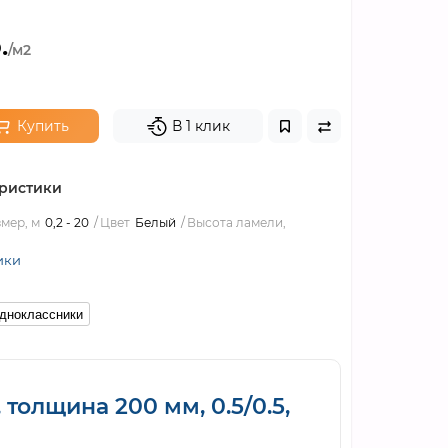
.
/м2
Купить
В 1 клик
ристики
мер, м
0,2 - 20
Цвет
Белый
Высота ламели,
ики
дноклассники
олщина 200 мм, 0.5/0.5,