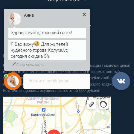
Категории
Анна
Личный кабинет
Я Вас вижу
Для жителей
чудесного города Колумбус
Производственная компания «ПКММ»
сегодня скидка 5%
Обращаем Ваше внимание на то, что вся информация (включая цены)
на этом интернет-сайте носит исключительно информационный
характер, и ни при каких условиях не является публичной офертой,
Введите сообщение
определяемой положениями статьи 437 Гражданского кодекса РФ.
Розничная продажа осуществляется от 15 000 рублей.