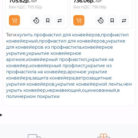
705.62р.
736.06р.
/шт
/шт
Без НДС: 705.62р.
Без НДС: 736.06р.
Теги:
купить профнастил для конвейеров
,
профнастил
конвейерный
,
профнастил для конвейеров
,
укрытие
для конвейеров из профнастила
,
конвейерное
укрытие
,
укрыытие конвейерное
арочное
,
конвейерный профнастил
,
укрытие на
конвейер
,
конвейерный профлист
,
укрытие из
профнастила на конвейер
,
арочное укрытие
конвейера
,
защита конвейера
,
ветрозащитные
укрытия конвейеров
,
укрытие конвейерной ленты
,
чем
укрыть конвейер
,
нержавеющий
,
оцинкованный
,
в
полимерном покрытии