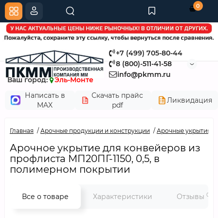
0
+7 (499) 705-80-44
8 (800)-511-41-58
info@pkmm.ru
Ваш город:
Эль-Монте
Написать в
Скачать прайс
Ликвидация
MAX
pdf
Главная
Арочные продукции и конструкции
Арочные укрытия д
Арочное укрытие для конвейеров из
профлиста МП20ПГ-1150, 0,5, в
полимерном покрытии
0
Все о товаре
Характеристики
Отзывы