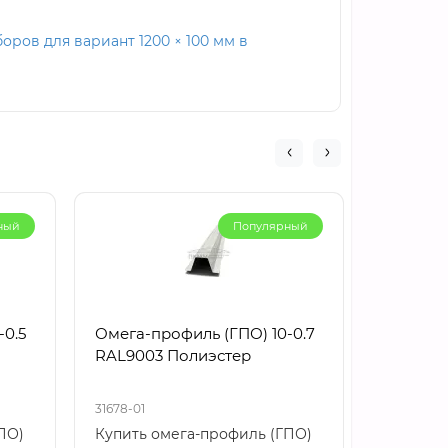
ров для вариант 1200 × 100 мм в
ный
Популярный
-0.5
Омега-профиль (ГПО) 10-0.7
Омега-п
RAL9003 Полиэстер
RAL9003
31678-01
31679-01
ПО)
Купить омега-профиль (ГПО)
Купить 