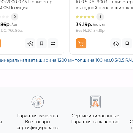
90х2000-0.45 Полиэстер
10-0.5 RAL9003 Полиэстер
5005Позиция
выгодной цене в широко
дназначена для верхнего
ассортименте от произ..
0
1
к..
.86р.
34.19р.
/шт
/пог. м
ДС: 766.86р.
Без НДС: 34.19р.
минеральная вата
,
ширина 1200 мм
,
толщина 100 мм
,
0.5/0.5
,
RA
Гарантия качества
Сертифицированные
ы
Все товары
Гарантия на качество!
С
сертифицированы