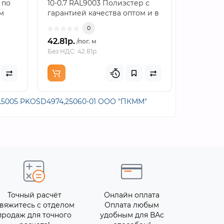
 по
10-0.7 RAL9003 Полиэстер с
10-1 RAL
м
гарантией качества оптом и в
одним к
розницу...
посредни
0
42.81р.
53.18р.
/пог. м
/
Без НДС: 42.81р.
Без НДС: 5
L5005 PKOSD4974
,
25060-01 ООО "ПКММ"
Точный расчёт
Онлайн оплата
вяжитесь с отделом
Оплата любым
продаж для точного
удобным для ВАс