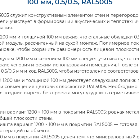
100 мм, 0.5/0.5, RAL5005
L5005 служит конструктивным элементом стен и перегородо
нели участвует в формировании акустических и теплотехнич
кания.
00 мм и толщиной 100 мм важно, что стальные обкладки 0,
ой модуль, рассчитанный на сухой монтаж. Полимерное по
ановке, чтобы сохранить равномерность лицевой плоскости
улем 1200 мм и сечением 100 мм следует учитывать, что т
ские условия и режим использования помещения. После эт
0,5/0,5 мм и код RAL5005, чтобы изготовление соответство
 1200 мм и толщиной 100 мм действует следующая логика:
 и совмещение цветовых плоскостей RAL5005. Необходимо 
: поздние вырезы без проекта могут ухудшить герметичност
и вариант 1200 × 100 мм в покрытии RAL5005: ровная мета
общей плоскости стены.
ианта вариант 1200 × 100 мм в покрытии RAL5005 — готовая
операций на объекте.
100 мм в покрытии RAL5005 ценен тем, что минераловатный 