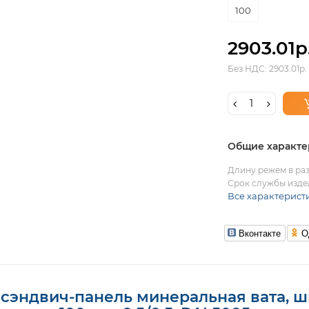
100
2903.01р
Без НДС: 2903.01р.
Общие характе
Длину режем в раз
Срок службы издел
Все характерист
Вконтакте
О
 сэндвич-панель минеральная вата, ш