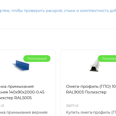
тёж, чтобы проверить раскрой, стыки и комплектность добо
Популярный
Популяр
нка примыкания
Омега-профиль (ГПО) 10
хняя 140х90х2000-0.45
RAL9003 Полиэстер
иэстер RAL5005
-01
31677-01
нка примыкания верхняя
Купить омега-профиль (Г