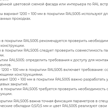
ённой цветовой схемой фасада или интерьера по RAL встр
 вариант 1200 × 100 мм в покрытии RAL5005 используют д
анных проходках.
 мм в покрытии RAL5005 рекомендуется проверить необходим
 конструкции.
мм в покрытии RAL5005 следует проверить совместимость п
ми.
крытии RAL5005: определить требования к доступу для монт
ентов.
200 × 100 мм в покрытии RAL5005 включает требование: со
ующими конструкциями.
ант 1200 × 100 мм в покрытии RAL5005 важно разработать у
цевых закрытий.
м в покрытии RAL5005 требуется проверить необходимость 
рукции.
покрытии RAL5005 важна точная фиксация параметров в спе
еские обкладки 0,5/0,5 мм и цвет RAL5005 реализуют свои