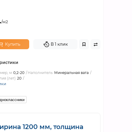
.
/м2
Купить
В 1 клик
ристики
мер, м
0,2-20
Наполнитель
Минеральная вата
ия (лет)
20
ики
дноклассники
ирина 1200 мм, толщина