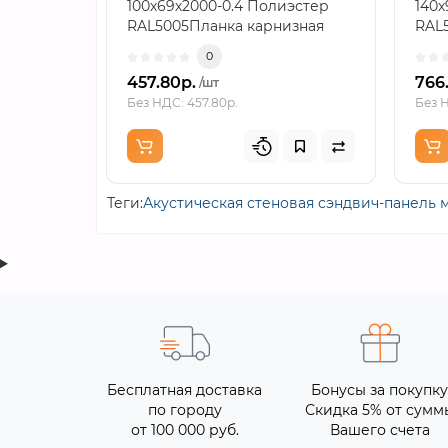
100х69х2000-0.4 Полиэстер
140х
RAL5005Планка карнизная
RAL
формата 100х69х2000 с
пре
0
толщин..
пере
457.80р.
766
/шт
Без НДС: 457.80р.
Без Н
Теги:
Акустическая стеновая сэндвич-панель 
Бесплатная доставка
Бонусы за покупку
по городу
Скидка 5% от сумм
от 100 000 руб.
Вашего счета