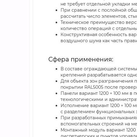
не требует отдельной укладки м
При сравнении с послойной обши
рассчитать число элементов, сты
Техническое преимущество верси
количество операций с отдельн
Конструктивная особенность вар
воздушного шума как часть прав
Сфера применения:
В составе ограждающей системы 
креплений разрабатывается одн
Для объекта зон разграничения 
покрытии RAL5005 после провер
Панели вариант 1200 × 100 мм в
технологическими и администра
Исполнение вариант 1200 × 100 
с разделением функциональных з
При разработанных примыканиях 
вспомогательных строений на ме
Монтажный модуль вариант 1200 
диспетчерских и пунктов управл