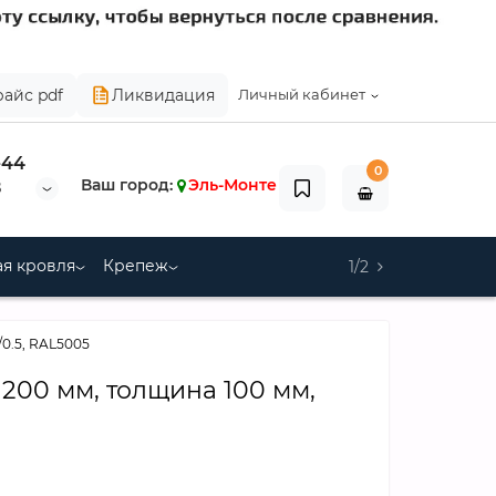
райс pdf
Ликвидация
Личный кабинет
-44
0
Ваш город:
Эль-Монте
8
я кровля
Крепеж
1/2
/0.5, RAL5005
200 мм, толщина 100 мм,