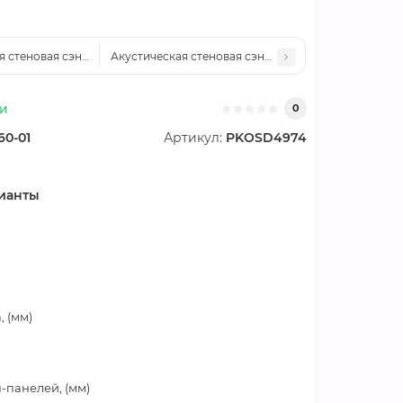
я стеновая сэндвич-панель минеральная вата, ширина 1200 мм, толщина 
Акустическая стеновая сэндвич-панель минеральная
ии
0
60-01
Артикул:
PKOSD4974
ианты
 (мм)
-панелей, (мм)