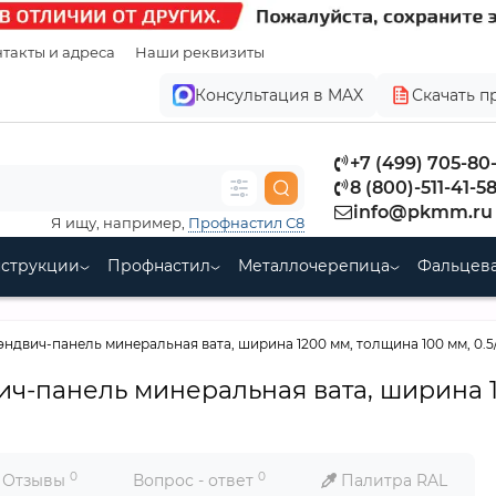
такты и адреса
Наши реквизиты
Консультация в MAX
Скачать п
+7 (499) 705-80
8 (800)-511-41-5
info@pkmm.ru
Я ищу, например,
Профнастил С8
нструкции
Профнастил
Металлочерепица
Фальцева
эндвич-панель минеральная вата, ширина 1200 мм, толщина 100 мм, 0.5
ич-панель минеральная вата, ширина 1
0
0
Отзывы
Вопрос - ответ
Палитра RAL