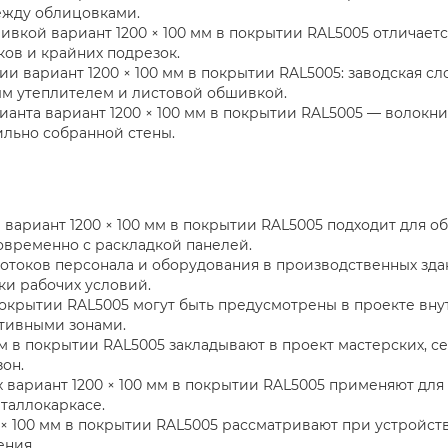
ежду облицовками.
вкой вариант 1200 × 100 мм в покрытии RAL5005 отличается
ков и крайних подрезок.
и вариант 1200 × 100 мм в покрытии RAL5005: заводская с
ым утеплителем и листовой обшивкой.
ианта вариант 1200 × 100 мм в покрытии RAL5005 — волокн
ильно собранной стены.
вариант 1200 × 100 мм в покрытии RAL5005 подходит для о
овременно с раскладкой панелей.
потоков персонала и оборудования в производственных здан
ки рабочих условий.
 покрытии RAL5005 могут быть предусмотрены в проекте вн
тивными зонами.
мм в покрытии RAL5005 закладывают в проект мастерских, с
он.
вариант 1200 × 100 мм в покрытии RAL5005 применяют для 
таллокаркасе.
× 100 мм в покрытии RAL5005 рассматривают при устройств
ения.