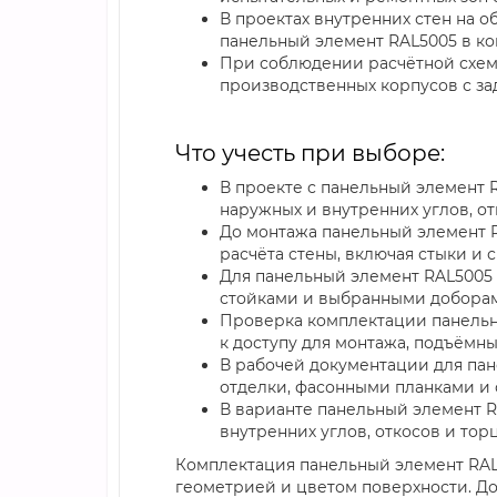
В проектах внутренних стен на 
панельный элемент RAL5005 в ко
При соблюдении расчётной схемы
производственных корпусов с за
Что учесть при выборе:
В проекте с панельный элемент R
наружных и внутренних углов, от
До монтажа панельный элемент R
расчёта стены, включая стыки и
Для панельный элемент RAL5005 
стойками и выбранными добора
Проверка комплектации панельны
к доступу для монтажа, подъём
В рабочей документации для пан
отделки, фасонными планками и
В варианте панельный элемент RA
внутренних углов, откосов и тор
Комплектация панельный элемент RAL5
геометрией и цветом поверхности. До