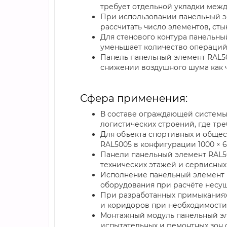
требует отдельной укладки меж
При использовании панельный эл
рассчитать число элементов, сты
Для стенового контура панельный
уменьшает количество операций
Панель панельный элемент RAL500
снижении воздушного шума как ч
Сфера применения:
В составе ограждающей системы 
логистических строений, где тре
Для объекта спортивных и обще
RAL5005 в конфигурации 1000 × 
Панели панельный элемент RAL50
технических этажей и сервисных
Исполнение панельный элемент R
оборудования при расчёте несу
При разработанных примыканиях
и коридоров при необходимости 
Монтажный модуль панельный эл
испытательных и ремонтных зон 