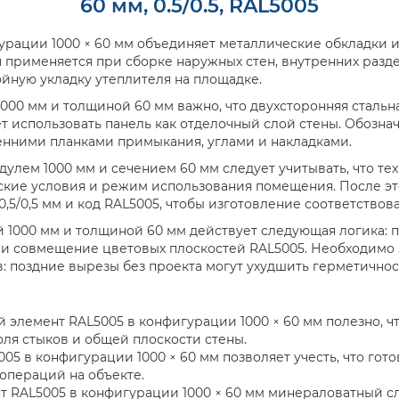
60 мм, 0.5/0.5, RAL5005
урации 1000 × 60 мм объединяет металлические обкладки 
я применяется при сборке наружных стен, внутренних разд
ойную укладку утеплителя на площадке.
00 мм и толщиной 60 мм важно, что двухсторонняя стальная
т использовать панель как отделочный слой стены. Обозна
енними планками примыкания, углами и накладками.
улем 1000 мм и сечением 60 мм следует учитывать, что т
ские условия и режим использования помещения. После эт
,5/0,5 мм и код RAL5005, чтобы изготовление соответство
 1000 мм и толщиной 60 мм действует следующая логика: 
 и совмещение цветовых плоскостей RAL5005. Необходимо 
: поздние вырезы без проекта могут ухудшить герметичност
й элемент RAL5005 в конфигурации 1000 × 60 мм полезно, 
оля стыков и общей плоскости стены.
05 в конфигурации 1000 × 60 мм позволяет учесть, что гот
операций на объекте.
 RAL5005 в конфигурации 1000 × 60 мм минераловатный сл