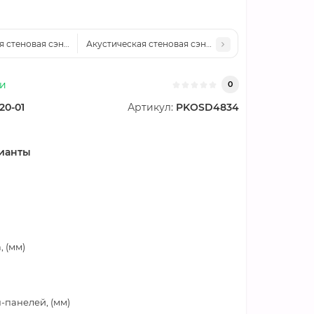
я стеновая сэндвич-панель минеральная вата, ширина 1000 мм, толщина
Акустическая стеновая сэндвич-панель минеральная
ии
0
20-01
Артикул:
PKOSD4834
ианты
 (мм)
-панелей, (мм)