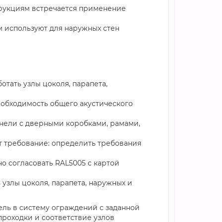
трукциям встречается применение
м используют для наружных стен
отать узлы цоколя, парапета,
еобходимость общего акустического
анели с дверными коробками, рамами,
т требование: определить требования
о согласовать RAL5005 с картой
 узлы цоколя, парапета, наружных и
ель в систему ограждений с заданной
проходки и соответствие узлов