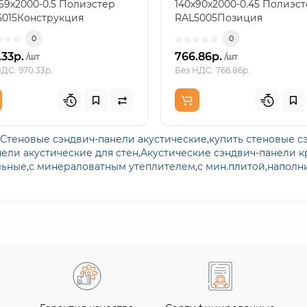
69х2000-0.5 Полиэстер
140х90х2000-0.45 Полиэс
5015Конструкция
RAL5005Позиция
низной планкиПланка
предназначена для верхн
0
0
изная..
перек..
.33р.
766.86р.
/шт
/шт
ДС: 970.33р.
Без НДС: 766.86р.
Стеновые сэндвич-панели акустические
,
купить стеновые с
ели акустические для стен
,
Акустические сэндвич-панели 
льные
,
с минераловатным утеплителем
,
с мин.плитой
,
наполн