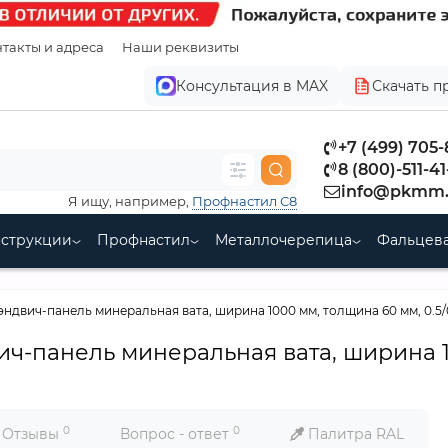
такты и адреса
Наши реквизиты
Консультация в MAX
Скачать п
+7 (499) 705
8 (800)-511-41
info@pkmm.
Я ищу, например,
Профнастил С8
нструкции
Профнастил
Металлочерепица
Фальцева
эндвич-панель минеральная вата, ширина 1000 мм, толщина 60 мм, 0.5/
ич-панель минеральная вата, ширина 
0
0
Отзывы
Вопрос - ответ
Палитра RAL