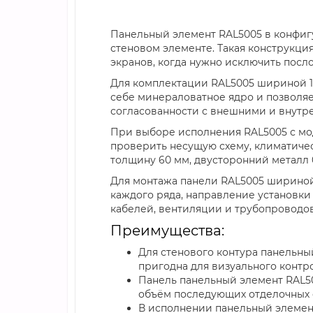
Панельный элемент RAL5005 в конфиг
стеновом элементе. Такая конструкци
экранов, когда нужно исключить посл
Для комплектации RAL5005 шириной 10
себе минераловатное ядро и позволяе
согласованности с внешними и внутр
При выборе исполнения RAL5005 с мод
проверить несущую схему, климатиче
толщину 60 мм, двусторонний металл 0
Для монтажа панели RAL5005 шириной
каждого ряда, направление установки
кабелей, вентиляции и трубопроводов
Преимущества:
Для стенового контура панельны
пригодна для визуального контр
Панель панельный элемент RAL50
объём последующих отделочных 
В исполнении панельный элемент