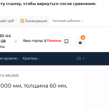
райс pdf
Ликвидация
Личный кабинет
-80-44
0
Ваш город:
Помона
-58
ru
я кровля
Крепеж
1/2
0.5, RAL5005
1000 мм, толщина 60 мм,