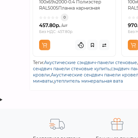
100х69х2000-0.4 Полиэстер
100х
RAL5005Планка карнизная
RAL
формата 100х69х2000 с
кар
0
толщин..
карн
457.80р.
970
/шт
Без НДС: 457.80р.
Без Н
Теги:
Акустические сэндвич-панели стеновые
,
сендвич панели стеновые купить
,
сэндвич пан
кровли
,
Акустические сендвич панели крове
минваты
,
утеплитель минеральная вата