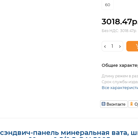
60
3018.47р
Без НДС: 3018.47р.
Общие характе
Длину режем в раз
Срок службы издел
Все характерист
Вконтакте
О
 сэндвич-панель минеральная вата, ш