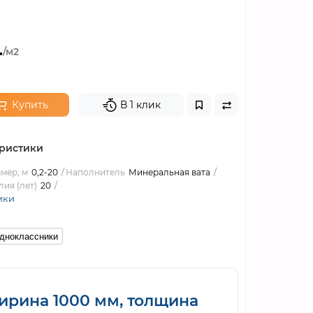
.
/м2
Купить
В 1 клик
ристики
мер, м
0,2-20
Наполнитель
Минеральная вата
ия (лет)
20
ики
дноклассники
ирина 1000 мм, толщина