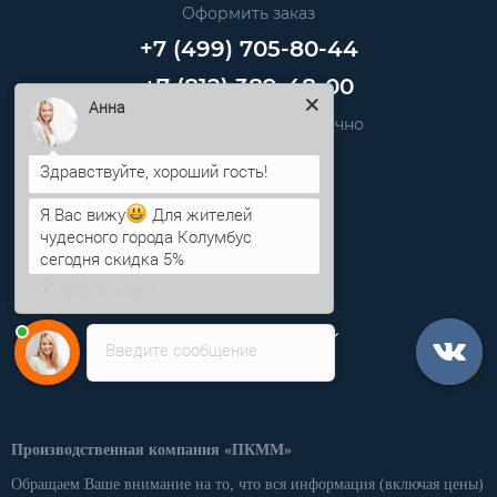
Оформить заказ
+7 (499) 705-80-44
+7 (812) 389-48-00
Звоните нам круглосуточно
Анна
info@pkmm.ru
Я Вас вижу
Для жителей
Информация
чудесного города Колумбус
сегодня скидка 5%
Категории
Личный кабинет
Введите сообщение
Производственная компания «ПКММ»
Обращаем Ваше внимание на то, что вся информация (включая цены)