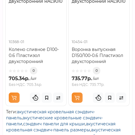
двухсторонний RAL9010
двухсторонний RAL9010
10368-01
10454-01
Колено сливное D100-
Воронка выпускная
0.6 Пластизол
D150/100-0.6 Пластизол
двухсторонний
двухсторонний
RAL9010..
RAL9010..
0
0
705.34р.
735.77р.
/шт
/шт
Без НДС: 705.34р.
Без НДС: 735.77р.
Теги:
акустическая кровельная сэндвич-
панель
,
акустические кровельные сэндвич-
панели
,
сэндвич панели для крыши
,
акустическая
кровельная сэндвич-панель размеры
,
акустическая