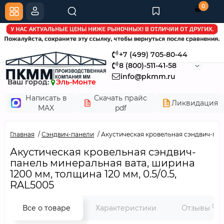
0
+7 (499) 705-80-44
8 (800)-511-41-58
info@pkmm.ru
Ваш город:
Эль-Монте
Написать в
Скачать прайс
Ликвидация
MAX
pdf
Главная
Сэндвич-панели
Акустическая кровельная сэндвич-пане
Акустическая кровельная сэндвич-
панель минеральная вата, ширина
1200 мм, толщина 120 мм, 0.5/0.5,
RAL5005
0
Все о товаре
Характеристики
Отзывы