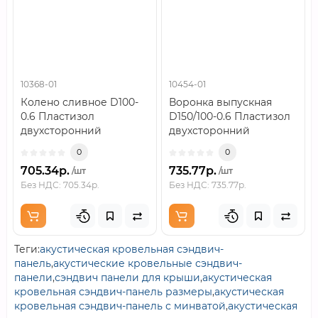
10368-01
10454-01
Колено сливное D100-
Воронка выпускная
0.6 Пластизол
D150/100-0.6 Пластизол
двухсторонний
двухсторонний
RAL9010..
RAL9010..
0
0
705.34р.
735.77р.
/шт
/шт
Без НДС: 705.34р.
Без НДС: 735.77р.
Теги:
акустическая кровельная сэндвич-
панель
,
акустические кровельные сэндвич-
панели
,
сэндвич панели для крыши
,
акустическая
кровельная сэндвич-панель размеры
,
акустическая
кровельная сэндвич-панель с минватой
,
акустическая