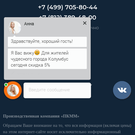
+7 (499) 705-80-44
+7 (812) 389-48-00
Звоните нам круглосуточно
Анна
info@pkmm.ru
Я Вас вижу
Для жителей
Информация
чудесного города Колумбус
сегодня скидка 5%
Категории
Личный кабинет
Введите сообщение
Производственная компания «ПКММ»
Обращаем Ваше внимание на то, что вся информация (включая цены)
на этом интернет-сайте носит исключительно информационный