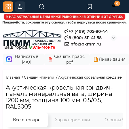
0
+7 (499) 705-80-44
8 (800)-511-41-58
info@pkmm.ru
Ваш город:
Эль-Монте
Написать в
Скачать прайс
Ликвидация
MAX
pdf
Главная
Сэндвич-панели
Акустическая кровельная сэндвич-пане
Акустическая кровельная сэндвич-
панель минеральная вата, ширина
1200 мм, толщина 100 мм, 0.5/0.5,
RAL5005
0
Все о товаре
Характеристики
Отзывы