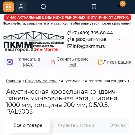
0
+7 (499) 705-80-44
8 (800)-511-41-58
info@pkmm.ru
Ваш город:
Эль-Монте
Написать в
Скачать прайс
Ликвидация
MAX
pdf
Главная
Сэндвич-панели
Акустическая кровельная сэндвич-пане
Акустическая кровельная сэндвич-
панель минеральная вата, ширина
1000 мм, толщина 200 мм, 0.5/0.5,
RAL5005
0
Все о товаре
Характеристики
Отзывы