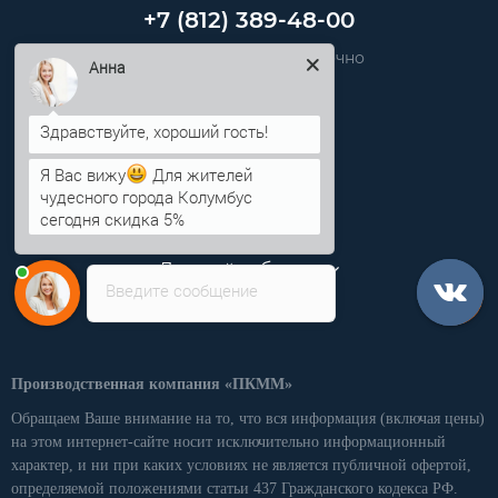
+7 (812) 389-48-00
Звоните нам круглосуточно
Анна
info@pkmm.ru
Информация
Я Вас вижу
Для жителей
чудесного города Колумбус
сегодня скидка 5%
Категории
Личный кабинет
Введите сообщение
Производственная компания «ПКММ»
Обращаем Ваше внимание на то, что вся информация (включая цены)
на этом интернет-сайте носит исключительно информационный
характер, и ни при каких условиях не является публичной офертой,
определяемой положениями статьи 437 Гражданского кодекса РФ.