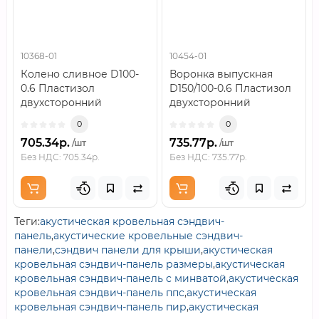
10368-01
10454-01
Колено сливное D100-
Воронка выпускная
0.6 Пластизол
D150/100-0.6 Пластизол
двухсторонний
двухсторонний
RAL9010..
RAL9010..
0
0
705.34р.
735.77р.
/шт
/шт
Без НДС: 705.34р.
Без НДС: 735.77р.
Теги:
акустическая кровельная сэндвич-
панель
,
акустические кровельные сэндвич-
панели
,
сэндвич панели для крыши
,
акустическая
кровельная сэндвич-панель размеры
,
акустическая
кровельная сэндвич-панель с минватой
,
акустическая
кровельная сэндвич-панель ппс
,
акустическая
кровельная сэндвич-панель пир
,
акустическая