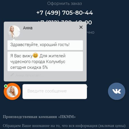
Оформить заказ
+7 (499) 705-80-44
+7 (812) 389-48-00
Звоните нам круглосуточно
Анна
info@pkmm.ru
Я Вас вижу
Для жителей
Информация
чудесного города Колумбус
сегодня скидка 5%
Категории
Личный кабинет
Введите сообщение
Производственная компания «ПКММ»
Обращаем Ваше внимание на то, что вся информация (включая цены)