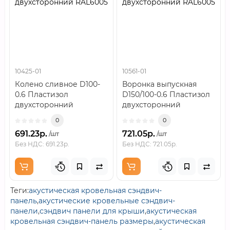
двухсторонний RAL6005
двухсторонний RAL6005
10425-01
10561-01
Колено сливное D100-
Воронка выпускная
0.6 Пластизол
D150/100-0.6 Пластизол
двухсторонний
двухсторонний
RAL6005..
RAL6005..
0
0
691.23р.
721.05р.
/шт
/шт
Без НДС: 691.23р.
Без НДС: 721.05р.
Теги:
акустическая кровельная сэндвич-
панель
,
акустические кровельные сэндвич-
панели
,
сэндвич панели для крыши
,
акустическая
кровельная сэндвич-панель размеры
,
акустическая